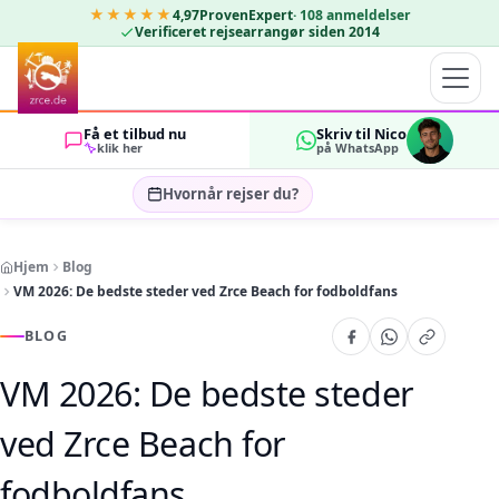
★★★★★
4,97
ProvenExpert
·
108
anmeldelser
Verificeret rejsearrangør siden 2014
Få et tilbud nu
Skriv til Nico
klik her
på WhatsApp
Hvornår rejser du?
Vælg rejsedatoer…
Hjem
Blog
GÆSTER
VM 2026: De bedste steder ved Zrce Beach for fodboldfans
OK
2
BLOG
VM 2026: De bedste steder
ved Zrce Beach for
fodboldfans