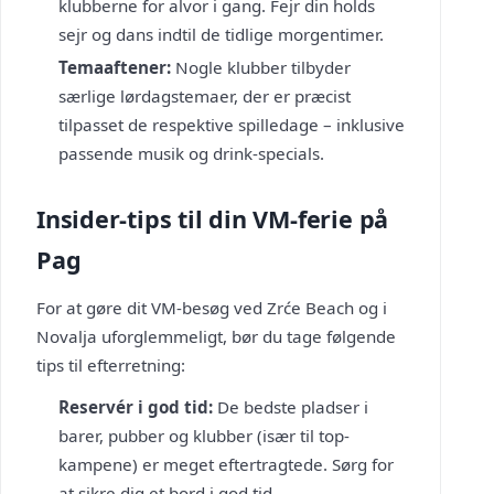
klubberne for alvor i gang. Fejr din holds
sejr og dans indtil de tidlige morgentimer.
Temaaftener:
Nogle klubber tilbyder
særlige lørdagstemaer, der er præcist
tilpasset de respektive spilledage – inklusive
passende musik og drink-specials.
Insider-tips til din VM-ferie på
Pag
For at gøre dit VM-besøg ved Zrće Beach og i
Novalja uforglemmeligt, bør du tage følgende
tips til efterretning:
Reservér i god tid:
De bedste pladser i
barer, pubber og klubber (især til top-
kampene) er meget eftertragtede. Sørg for
at sikre dig et bord i god tid.