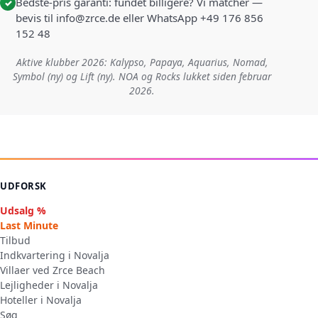
Bedste-pris garanti: fundet billigere? Vi matcher —
✓
bevis til info@zrce.de eller WhatsApp +49 176 856
152 48
Aktive klubber 2026: Kalypso, Papaya, Aquarius, Nomad,
Symbol (ny) og Lift (ny). NOA og Rocks lukket siden februar
2026.
UDFORSK
Udsalg %
Last Minute
Tilbud
Indkvartering i Novalja
Villaer ved Zrce Beach
Lejligheder i Novalja
Hoteller i Novalja
Søg