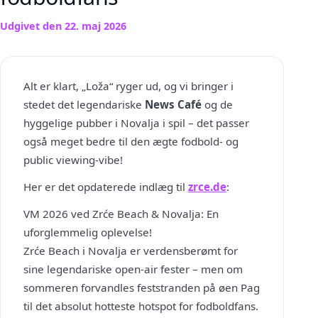
Udgivet den
22. maj 2026
Alt er klart, „Loža“ ryger ud, og vi bringer i
stedet det legendariske
News Café
og de
hyggelige pubber i Novalja i spil – det passer
også meget bedre til den ægte fodbold- og
public viewing-vibe!
Her er det opdaterede indlæg til
zrce.de
:
VM 2026 ved Zrće Beach & Novalja: En
uforglemmelig oplevelse!
Zrće Beach i Novalja er verdensberømt for
sine legendariske open-air fester – men om
sommeren forvandles feststranden på øen Pag
til det absolut hotteste hotspot for fodboldfans.