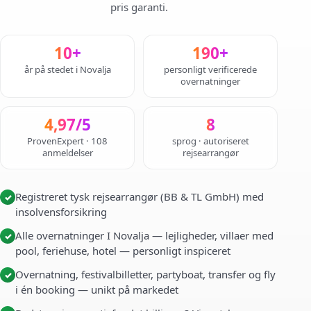
pris garanti.
10+
190+
år på stedet i Novalja
personligt verificerede
overnatninger
4,97/5
8
ProvenExpert · 108
sprog · autoriseret
anmeldelser
rejsearrangør
Registreret tysk rejsearrangør (BB & TL GmbH) med
✓
insolvensforsikring
Alle overnatninger I Novalja — lejligheder, villaer med
✓
pool, feriehuse, hotel — personligt inspiceret
Overnatning, festivalbilletter, partyboat, transfer og fly
✓
i én booking — unikt på markedet