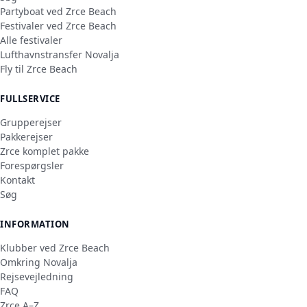
Partyboat ved Zrce Beach
Festivaler ved Zrce Beach
Alle festivaler
Lufthavnstransfer Novalja
Fly til Zrce Beach
FULLSERVICE
Grupperejser
Pakkerejser
Zrce komplet pakke
Forespørgsler
Kontakt
Søg
INFORMATION
Klubber ved Zrce Beach
Omkring Novalja
Rejsevejledning
FAQ
Zrce A–Z