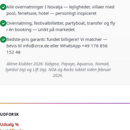
Alle overnatninger I Novalja — lejligheder, villaer med
✓
pool, feriehuse, hotel — personligt inspiceret
Overnatning, festivalbilletter, partyboat, transfer og fly
✓
i én booking — unikt på markedet
Bedste-pris garanti: fundet billigere? Vi matcher —
✓
bevis til info@zrce.de eller WhatsApp +49 176 856
152 48
Aktive klubber 2026: Kalypso, Papaya, Aquarius, Nomad,
Symbol (ny) og Lift (ny). NOA og Rocks lukket siden februar
2026.
UDFORSK
Udsalg %