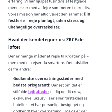
erfaring. Vi har hjulpet tusindvis af festglade
mennesker med at fejre sommeren i deres liv.
Vores mission har altid været den samme:
Din
festferie – nøje planlagt, uden stress og
ubehagelige overraskelser.
Hvad der kendetegner os: ZRCE.de
løftet
Der er mange måder at rejse til Kroatien på –
men med os rejser du smartere. Det adskiller
os fra andre:
Godkendte overnatningssteder med
bedste prisgaranti:
Uanset om det er
stilfulde
lejligheder
til dig og dit crew,
eksklusive luksusvillaer eller førsteklasses
hoteller – vi har personligt besigtiget og
godkendt hver overnatning. Hos os er der