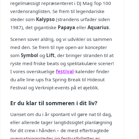
regelmæssigt repræsenteret i DJ Mag Top 100
verdensranglisten. Se frem til legendariske
steder som
Kalypso
(strandens urfader siden
1987), det gigantiske
Papaya
eller
Aquarius
.
Scenen sover aldrig, og vi udvikler os sammen
med den. Se frem til nye open-air koncepter
som
Symbol
og
Lift
, der bringer stranden til at
ryste med friske beats og spektakulære scener!
I vores overskuelige
festival
-kalender finder
du alle line-ups fra Spring Break til Hideout
Festival og Verknipt-events på et øjeblik.
Er du klar til sommeren i dit liv?
Uanset om du i år spontant vil gøre nat til dag,
eller allerede tager langtidssigtet planlægning
for dit crew i hånden – de mest eftertragtede
overnatningssteder og festivalbilletter er