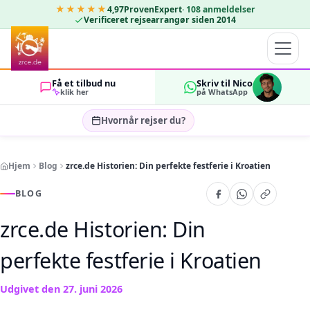
★★★★★
4,97
ProvenExpert
·
108
anmeldelser
Verificeret rejsearrangør siden 2014
Få et tilbud nu
Skriv til Nico
klik her
på WhatsApp
Hvornår rejser du?
Vælg rejsedatoer…
Hjem
Blog
zrce.de Historien: Din perfekte festferie i Kroatien
GÆSTER
OK
2
BLOG
zrce.de Historien: Din
perfekte festferie i Kroatien
Udgivet den
27. juni 2026