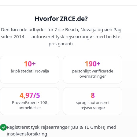
Hvorfor ZRCE.de?
Den førende udbyder for Zrce Beach, Novalja og øen Pag
siden 2014 — autoriseret tysk rejsearrangør med bedste-
pris garanti.
10+
190+
år på stedet i Novalja
personligt verificerede
overnatninger
4,97/5
8
ProvenExpert · 108
sprog · autoriseret
anmeldelser
rejsearrangør
Registreret tysk rejsearrangør (BB & TL GmbH) med
✓
insolvensforsikring