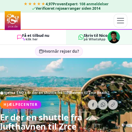
★★★★★
4,97
ProvenExpert
·
108
anmeldelser
Verificeret rejsearrangør siden 2014
Få et tilbud nu
Skriv til Nico
klik her
på WhatsApp
Hvornår rejser du?
Vælg rejsedatoer…
GÆSTER
OK
2
Hjem
FAQ
Er der en shuttle fra lufthavnen til Zrce Beach?
HJÆLPECENTER
Er der en shuttle fra
lufthavnen til Zrce