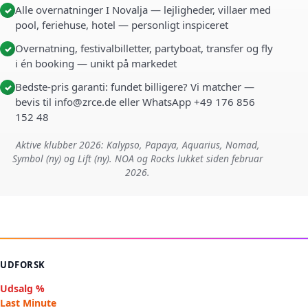
Alle overnatninger I Novalja — lejligheder, villaer med
✓
pool, feriehuse, hotel — personligt inspiceret
Overnatning, festivalbilletter, partyboat, transfer og fly
✓
i én booking — unikt på markedet
Bedste-pris garanti: fundet billigere? Vi matcher —
✓
bevis til info@zrce.de eller WhatsApp +49 176 856
152 48
Aktive klubber 2026: Kalypso, Papaya, Aquarius, Nomad,
Symbol (ny) og Lift (ny). NOA og Rocks lukket siden februar
2026.
UDFORSK
Udsalg %
Last Minute