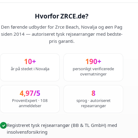
Hvorfor ZRCE.de?
Den førende udbyder for Zrce Beach, Novalja og øen Pag
siden 2014 — autoriseret tysk rejsearrangør med bedste-
pris garanti.
10+
190+
år på stedet i Novalja
personligt verificerede
overnatninger
4,97/5
8
ProvenExpert · 108
sprog · autoriseret
anmeldelser
rejsearrangør
Registreret tysk rejsearrangør (BB & TL GmbH) med
✓
insolvensforsikring