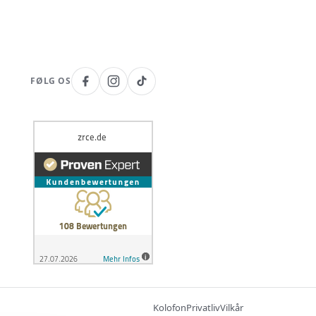
FØLG OS
Kolofon
Privatliv
Vilkår