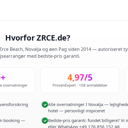
Hvorfor ZRCE.de?
rce Beach, Novalja og øen Pag siden 2014 — autoriseret ty
jsearrangør med bedste-pris garanti.
0+
4,97/5
de overnatninger
ProvenExpert · 108 anmeldelser
vensforsikring
Alle overnatninger I Novalja — lejlighede
✓
hotel — personligt inspiceret
i én booking —
Bedste-pris garanti: fundet billigere? Vi
✓
eller WhatsApp +49 176 856 152 48