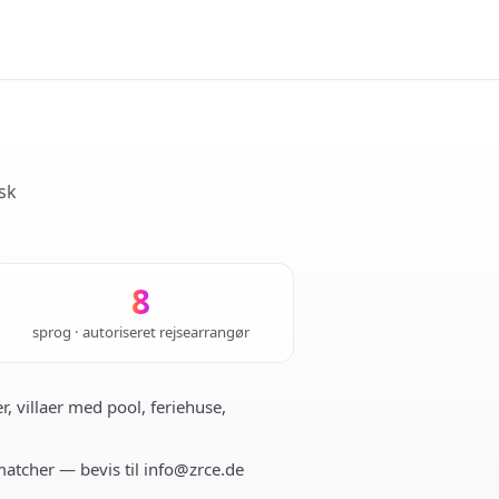
sk
8
sprog · autoriseret rejsearrangør
r, villaer med pool, feriehuse,
 matcher — bevis til info@zrce.de