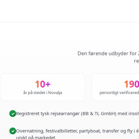
Den førende udbyder for Z
re
10+
19
år på stedet i Novalja
personligt verificere
Registreret tysk rejsearrangør (BB & TL GmbH) med insol
✓
Overnatning, festivalbilletter, partyboat, transfer og fly 
✓
unikt på markedet