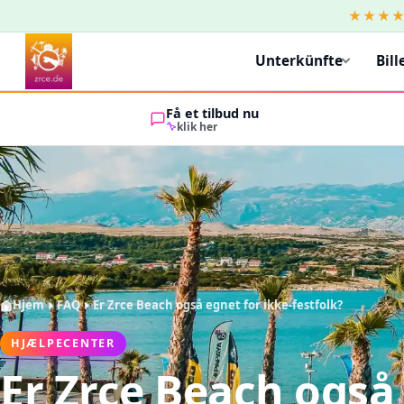
★★★
Unterkünfte
Bill
Få et tilbud nu
klik her
Hjem
FAQ
Er Zrce Beach også egnet for ikke-festfolk?
HJÆLPECENTER
Er Zrce Beach også