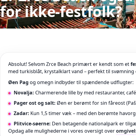
for ikke-festfolk?
Absolut! Selvom Zrce Beach primært er kendt som et
fe
med turkisblåt, krystalklart vand – perfekt til svømning
Øen Pag
og omegn indbyder til spændende udflugter:
Novalja:
Charmerende lille by med restauranter, caf
Pager ost og salt:
Øen er berømt for sin fåreost (Pašk
Zadar:
Kun 1,5 timer væk – med den berømte havorgel
Plitvice-søerne:
Den betagende nationalpark er tilg
Opdag alle mulighederne i vores oversigt over
omgivel