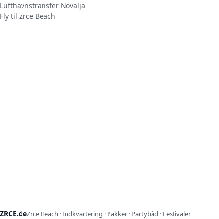
Lufthavnstransfer Novalja
Fly til Zrce Beach
ZRCE.de
Zrce Beach · Indkvartering · Pakker · Partybåd · Festivaler