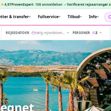
★★
4,97
ProvenExpert
·
108
anmeldelser
·
Verificeret rejsearrangør 
etter & transfer
Fullservice
Tilbud
Info
Vælg rejsedatoer…
2
PERSONER
REJSEDATOER
 egnet