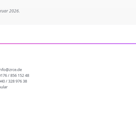
bruar 2026.
info@zrce.de
0176 / 856 152 48
040 / 328 976 38
ular