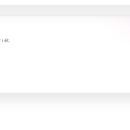
i ét.