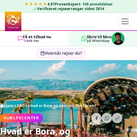
★★★★★
4,97
ProvenExpert
·
108
anmeldelser
Verificeret rejsearrangør siden 2014
Få et tilbud nu
Skriv til Nico
klik her
på WhatsApp
Hvornår rejser du?
Vælg rejsedatoer…
GÆSTER
OK
2
Hjem
FAQ
Hvad er Bora, og påvirker den ferien?
HJÆLPECENTER
Hvad er Bora, og