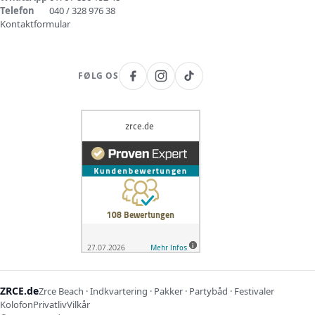
Telefon
040 / 328 976 38
Kontaktformular
FØLG OS
ZRCE.de
Zrce Beach · Indkvartering · Pakker · Partybåd · Festivaler
Kolofon
Privatliv
Vilkår