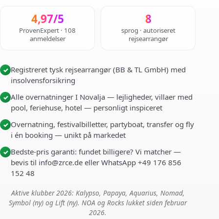
4,97/5
8
ProvenExpert · 108
sprog · autoriseret
anmeldelser
rejsearrangør
Registreret tysk rejsearrangør (BB & TL GmbH) med
✓
insolvensforsikring
Alle overnatninger I Novalja — lejligheder, villaer med
✓
pool, feriehuse, hotel — personligt inspiceret
Overnatning, festivalbilletter, partyboat, transfer og fly
✓
i én booking — unikt på markedet
Bedste-pris garanti: fundet billigere? Vi matcher —
✓
bevis til info@zrce.de eller WhatsApp +49 176 856
152 48
Aktive klubber 2026: Kalypso, Papaya, Aquarius, Nomad,
Symbol (ny) og Lift (ny). NOA og Rocks lukket siden februar
2026.