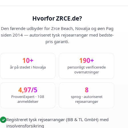
Hvorfor ZRCE.de?
Den førende udbyder for Zrce Beach, Novalja og øen Pag
siden 2014 — autoriseret tysk rejsearrangør med bedste-
pris garanti.
10+
190+
år på stedet i Novalja
personligt verificerede
overnatninger
4,97/5
8
ProvenExpert · 108
sprog · autoriseret
anmeldelser
rejsearrangør
Registreret tysk rejsearrangør (BB & TL GmbH) med
✓
insolvensforsikring