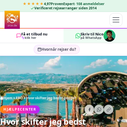
★★★★★
4,97
ProvenExpert
·
108
anmeldelser
Verificeret rejsearrangør siden 2014
Få et tilbud nu
Skriv til Nico
klik her
på WhatsApp
Hvornår rejser du?
Vælg rejsedatoer…
GÆSTER
OK
2
Hjem
FAQ
Hvor skifter jeg bedst penge?
HJÆLPECENTER
Hvor skifter jeg bedst