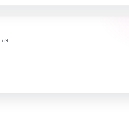
i ét.