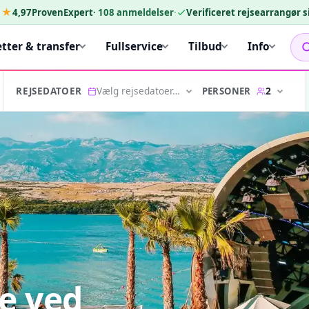
★★
4,97
ProvenExpert
·
108
anmeldelser
·
Verificeret rejsearrangør 
etter & transfer
Fullservice
Tilbud
Info
Vælg rejsedatoer…
2
PERSONER
REJSEDATOER
?
e ved