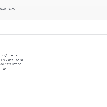
bruar 2026.
info@zrce.de
0176 / 856 152 48
040 / 328 976 38
ular