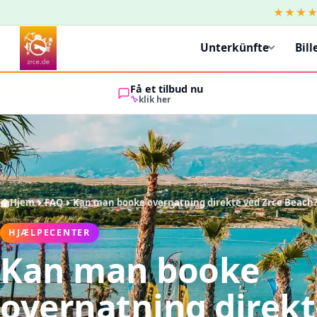
★★★
Unterkünfte
Bill
Få et tilbud nu
klik her
Hjem
FAQ
Kan man booke overnatning direkte ved Zrce Beach
HJÆLPECENTER
Kan man booke
overnatning direkt