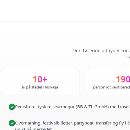
Den førende udbyder for Z
re
10+
19
år på stedet i Novalja
personligt verificere
Registreret tysk rejsearrangør (BB & TL GmbH) med insol
✓
Overnatning, festivalbilletter, partyboat, transfer og fly 
✓
unikt på markedet