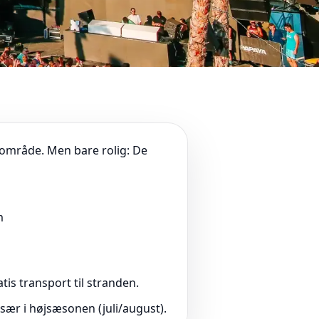
tområde. Men bare rolig: De
m
tis transport til stranden.
 især i højsæsonen (juli/august).