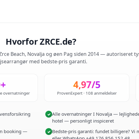
Hvorfor ZRCE.de?
rce Beach, Novalja og øen Pag siden 2014 — autoriseret ty
jsearrangør med bedste-pris garanti.
0+
4,97/5
de overnatninger
ProvenExpert · 108 anmeldelser
vensforsikring
Alle overnatninger I Novalja — lejlighede
✓
hotel — personligt inspiceret
i én booking —
Bedste-pris garanti: fundet billigere? Vi
✓
eller WhatsApp +49 176 856 152 48