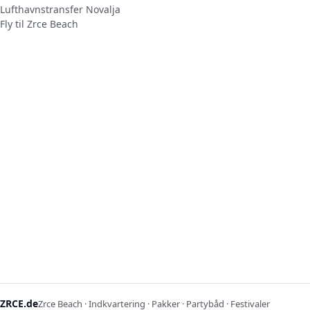
Lufthavnstransfer Novalja
Fly til Zrce Beach
ZRCE.de
Zrce Beach · Indkvartering · Pakker · Partybåd · Festivaler