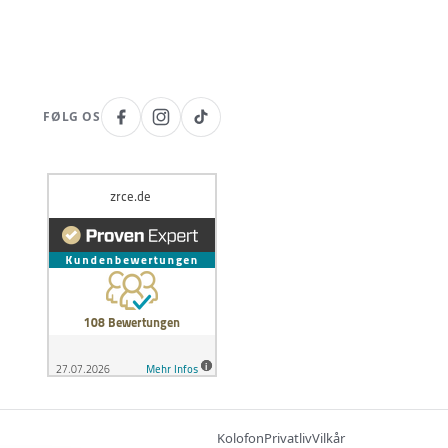
FØLG OS
Kolofon
Privatliv
Vilkår