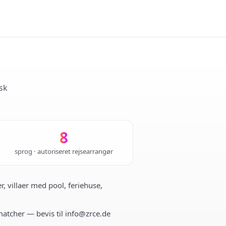
sk
8
sprog · autoriseret rejsearrangør
r, villaer med pool, feriehuse,
 matcher — bevis til info@zrce.de