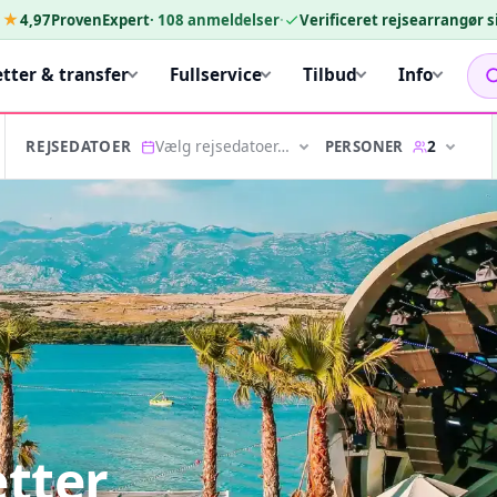
★★
4,97
ProvenExpert
·
108
anmeldelser
·
Verificeret rejsearrangør 
etter & transfer
Fullservice
Tilbud
Info
Vælg rejsedatoer…
2
PERSONER
REJSEDATOER
etter