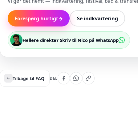
Vi gør det nemt — indkvartering, festival, båd & transfer 
Forespørg hurtigt
→
Se indkvartering
Hellere direkte? Skriv til Nico på WhatsApp
Tilbage til FAQ
DEL