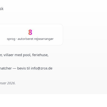
sk
8
sprog · autoriseret rejsearrangør
r, villaer med pool, feriehuse,
 matcher — bevis til info@zrce.de
bruar 2026.