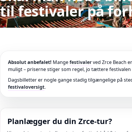
til festivaler på fo
Absolut anbefalet!
Mange
festivaler
ved Zrce Beach er 
muligt – priserne stiger som regel, jo tættere festivale
Dagsbilletter er nogle gange stadig tilgængelige på stede
festivaloversigt
.
Planlægger du din Zrce-tur?