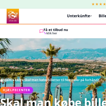
★★★
Unterkünfte
Bill
Få et tilbud nu
klik her
Hjem
FAQ
Skal man købe billetter til festivaler på forhånd?
HJÆLPECENTER
Skal man købe bill