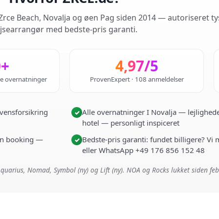
rce Beach, Novalja og øen Pag siden 2014 — autoriseret ty
jsearrangør med bedste-pris garanti.
0+
4,97/5
de overnatninger
ProvenExpert · 108 anmeldelser
vensforsikring
Alle overnatninger I Novalja — lejlighede
✓
hotel — personligt inspiceret
i én booking —
Bedste-pris garanti: fundet billigere? Vi
✓
eller WhatsApp +49 176 856 152 48
quarius, Nomad, Symbol (ny) og Lift (ny). NOA og Rocks lukket siden fe