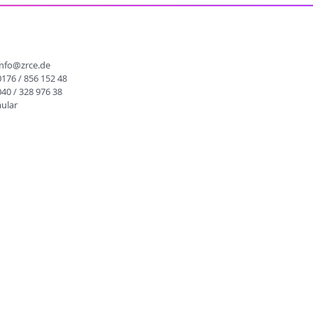
info@zrce.de
0176 / 856 152 48
040 / 328 976 38
ular