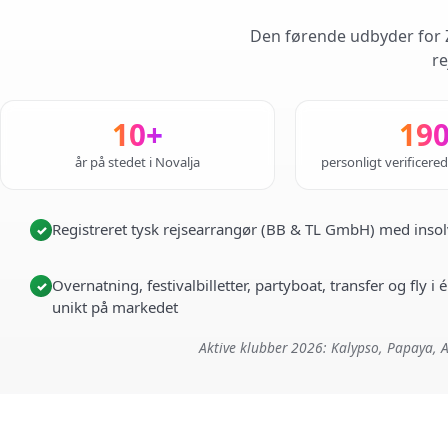
Den førende udbyder for Z
re
10+
19
år på stedet i Novalja
personligt verificere
Registreret tysk rejsearrangør (BB & TL GmbH) med insol
✓
Overnatning, festivalbilletter, partyboat, transfer og fly 
✓
unikt på markedet
Aktive klubber 2026: Kalypso, Papaya, A