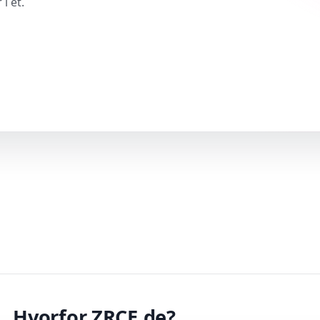
i ét.
Hvorfor ZRCE.de?