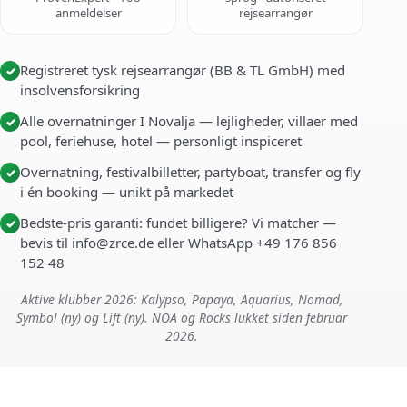
anmeldelser
rejsearrangør
Registreret tysk rejsearrangør (BB & TL GmbH) med
✓
insolvensforsikring
Alle overnatninger I Novalja — lejligheder, villaer med
✓
pool, feriehuse, hotel — personligt inspiceret
Overnatning, festivalbilletter, partyboat, transfer og fly
✓
i én booking — unikt på markedet
Bedste-pris garanti: fundet billigere? Vi matcher —
✓
bevis til info@zrce.de eller WhatsApp +49 176 856
152 48
Aktive klubber 2026: Kalypso, Papaya, Aquarius, Nomad,
Symbol (ny) og Lift (ny). NOA og Rocks lukket siden februar
2026.