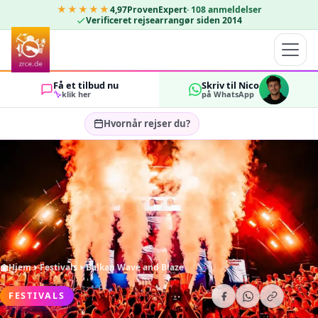
★★★★★
4,97
ProvenExpert
·
108
anmeldelser
Verificeret rejsearrangør siden 2014
Få et tilbud nu
Skriv til Nico
klik her
på WhatsApp
Hvornår rejser du?
Vælg rejsedatoer…
GÆSTER
OK
2
Hjem
Festivals
Balkan Wave and Blaze
FESTIVALS