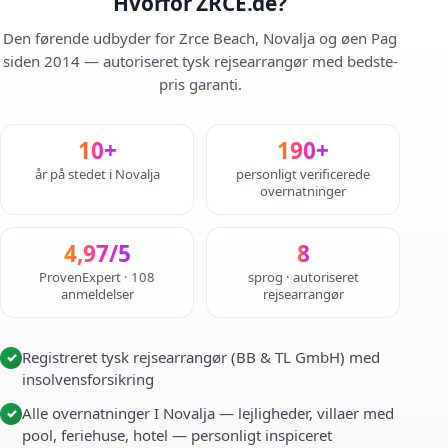
Hvorfor ZRCE.de?
Den førende udbyder for Zrce Beach, Novalja og øen Pag
siden 2014 — autoriseret tysk rejsearrangør med bedste-
pris garanti.
10+
190+
år på stedet i Novalja
personligt verificerede
overnatninger
4,97/5
8
ProvenExpert · 108
sprog · autoriseret
anmeldelser
rejsearrangør
Registreret tysk rejsearrangør (BB & TL GmbH) med
✓
insolvensforsikring
Alle overnatninger I Novalja — lejligheder, villaer med
✓
pool, feriehuse, hotel — personligt inspiceret