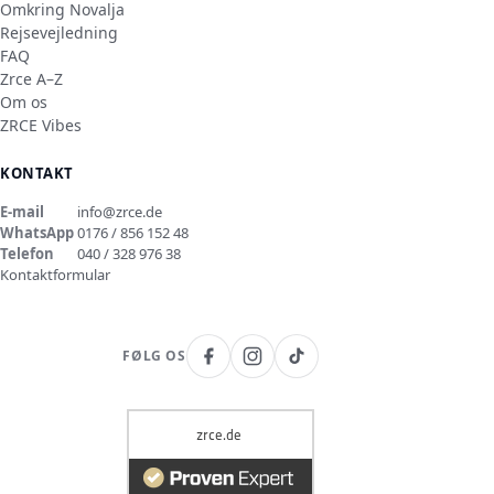
Omkring Novalja
Rejsevejledning
FAQ
Zrce A–Z
Om os
ZRCE Vibes
KONTAKT
E-mail
info@zrce.de
WhatsApp
0176 / 856 152 48
Telefon
040 / 328 976 38
Kontaktformular
FØLG OS