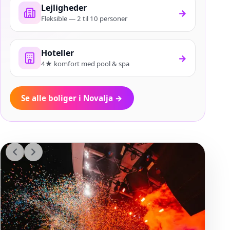
Lejligheder
→
Fleksible — 2 til 10 personer
Hoteller
→
4★ komfort med pool & spa
Se alle boliger i Novalja
→