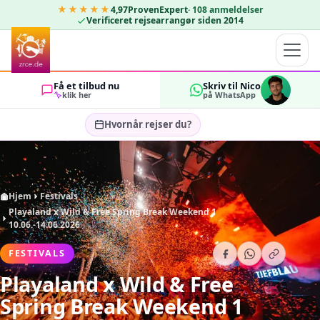
★★★★★
4,97
ProvenExpert
·
108
anmeldelser
Verificeret rejsearrangør siden 2014
Få et tilbud nu
Skriv til Nico
klik her
på WhatsApp
Hvornår rejser du?
Vælg rejsedatoer…
GÆSTER
OK
2
Hjem
Festivals
Playaland x Wild & Free Spring Break Weekend 1
10.06.-14.06.2026
FESTIVALS
Playaland x Wild & Free
Spring Break Weekend 1