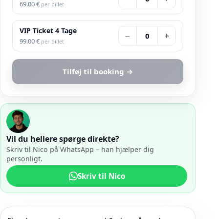
69.00
€
per billet
VIP Ticket 4 Tage
−
+
0
99.00
€
per billet
Tilføj til booking
→
Vil du hellere spørge direkte?
Skriv til Nico på WhatsApp – han hjælper dig
personligt.
Skriv til Nico