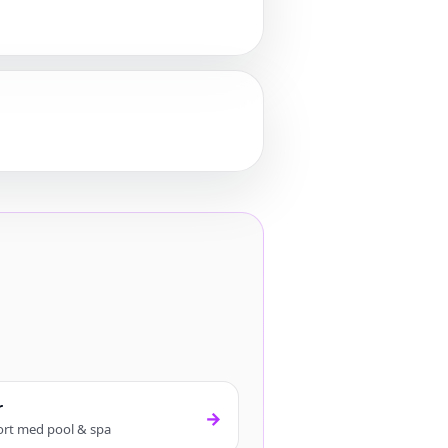
r
→
rt med pool & spa