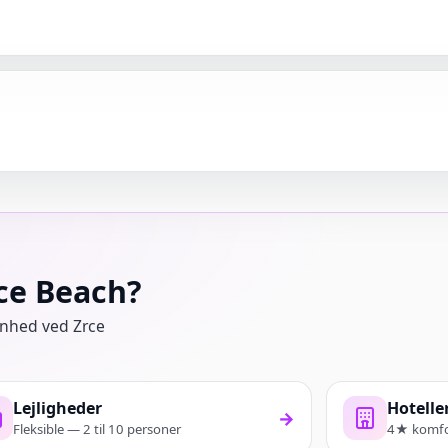
rce Beach?
genhed ved Zrce
Lejligheder
Hotelle
→
Fleksible — 2 til 10 personer
4★ komfo