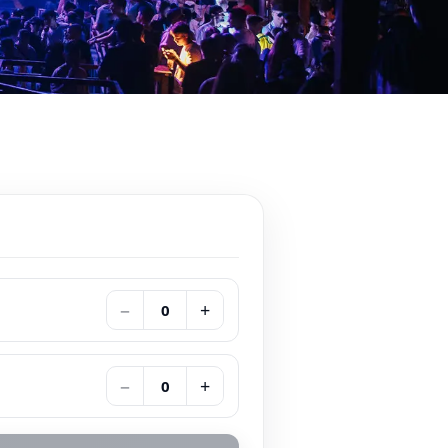
−
+
0
−
+
0