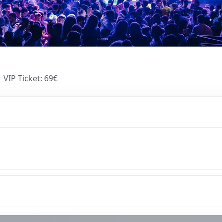
|
VIP Ticket
:
69
€