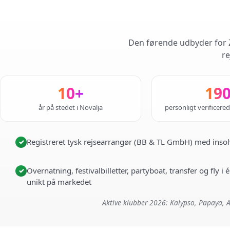
Den førende udbyder for Z
re
10+
19
år på stedet i Novalja
personligt verificere
Registreret tysk rejsearrangør (BB & TL GmbH) med insol
✓
Overnatning, festivalbilletter, partyboat, transfer og fly 
✓
unikt på markedet
Aktive klubber 2026: Kalypso, Papaya, A