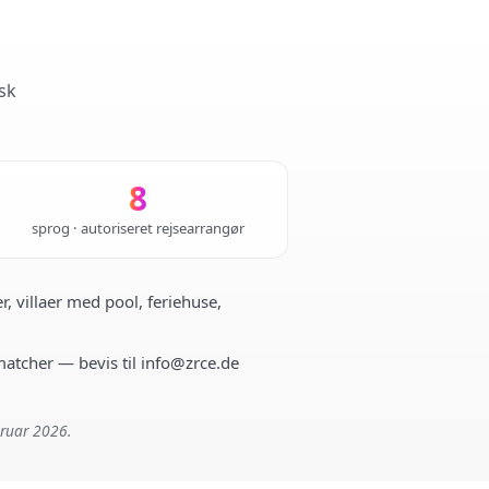
sk
8
sprog · autoriseret rejsearrangør
r, villaer med pool, feriehuse,
 matcher — bevis til info@zrce.de
bruar 2026.