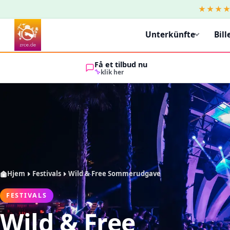
★★★
Unterkünfte
Bill
Få et tilbud nu
klik her
Hjem
Festivals
Wild & Free Sommerudgave
FESTIVALS
Wild & Free