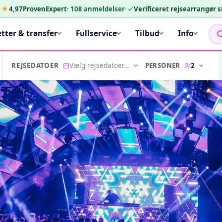
★★
4,97
ProvenExpert
·
108
anmeldelser
·
Verificeret rejsearrangør 
etter & transfer
Fullservice
Tilbud
Info
Vælg rejsedatoer…
2
PERSONER
REJSEDATOER