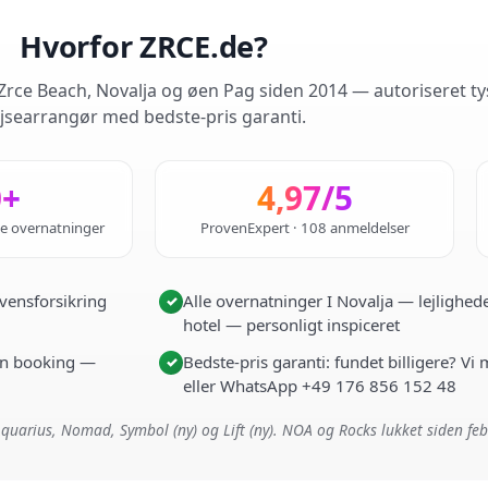
Hvorfor ZRCE.de?
rce Beach, Novalja og øen Pag siden 2014 — autoriseret ty
jsearrangør med bedste-pris garanti.
0+
4,97/5
de overnatninger
ProvenExpert · 108 anmeldelser
vensforsikring
Alle overnatninger I Novalja — lejlighede
✓
hotel — personligt inspiceret
i én booking —
Bedste-pris garanti: fundet billigere? Vi
✓
eller WhatsApp +49 176 856 152 48
quarius, Nomad, Symbol (ny) og Lift (ny). NOA og Rocks lukket siden fe