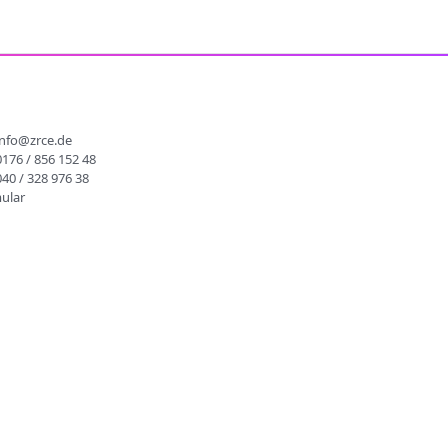
info@zrce.de
0176 / 856 152 48
040 / 328 976 38
ular