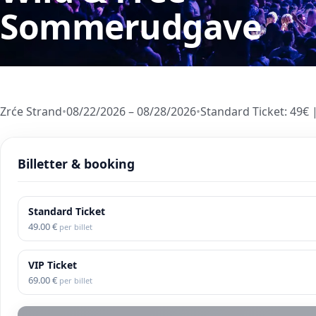
Sommerudgave
Zrće Strand
•
08/22/2026 – 08/28/2026
•
Standard Ticket
:
49
€
Billetter & booking
Standard Ticket
49.00
€
per billet
VIP Ticket
69.00
€
per billet