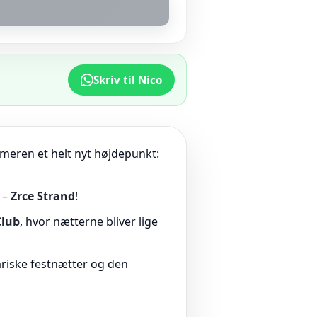
Skriv til Nico
meren et helt nyt højdepunkt:
 –
Zrce Strand
!
Club
, hvor nætterne bliver lige
ariske festnætter og den