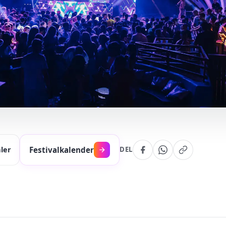
Festivalkalender
aler
DEL