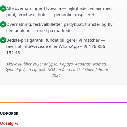
Alle overnatninger I Novalja — lejligheder, villaer med
✓
pool, feriehuse, hotel — personligt inspiceret
Overnatning, festivalbilletter, partyboat, transfer og fly
✓
i én booking — unikt på markedet
Bedste-pris garanti: fundet billigere? Vi matcher —
✓
bevis til info@zrce.de eller WhatsApp +49 176 856
152 48
Aktive klubber 2026: Kalypso, Papaya, Aquarius, Nomad,
Symbol (ny) og Lift (ny). NOA og Rocks lukket siden februar
2026.
UDFORSK
Udsalg %