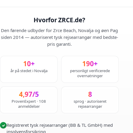
Hvorfor ZRCE.de?
Den førende udbyder for Zrce Beach, Novalja og øen Pag
siden 2014 — autoriseret tysk rejsearrangør med bedste-
pris garanti.
10+
190+
år på stedet i Novalja
personligt verificerede
overnatninger
4,97/5
8
ProvenExpert · 108
sprog · autoriseret
anmeldelser
rejsearrangør
Registreret tysk rejsearrangør (BB & TL GmbH) med
✓
insolvensforsikring