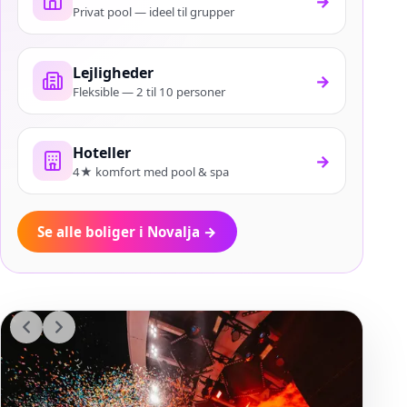
→
Privat pool — ideel til grupper
Lejligheder
→
Fleksible — 2 til 10 personer
Hoteller
→
4★ komfort med pool & spa
Se alle boliger i Novalja
→