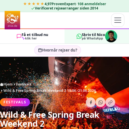
★★★★★
4,97
ProvenExpert
·
108
anmeldelser
Verificeret rejsearrangør siden 2014
Få et tilbud nu
Skriv til Nico
klik her
på WhatsApp
Hvornår rejser du?
Vælg rejsedatoer…
GÆSTER
OK
2
Hjem
Festivals
Wild & Free Spring Break Weekend 2 18.06.-21.06.2026
FESTIVALS
Wild & Free Spring Break
Weekend 2