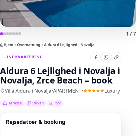
1
/
7
Hjem
Overnatning
Aldura 6 Lejlighed i Novalja
INDKVARTERING
Aldura 6 Lejlighed i Novalja
i
Novalja, Zrce Beach – book
Villa Aldura i Novalja
•
APARTMENT
•
Luxury
Terrasse
Køkken
Pool
Rejsedatoer & booking