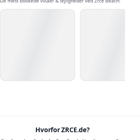
De mest bookede villaer & lejligheder ved Zrce Beach:
Hvorfor ZRCE.de?