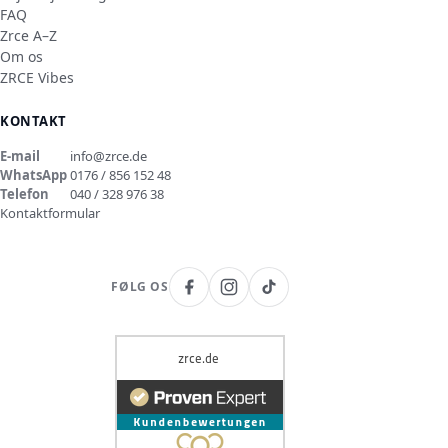
FAQ
Zrce A–Z
Om os
ZRCE Vibes
KONTAKT
E-mail
info@zrce.de
WhatsApp
0176 / 856 152 48
Telefon
040 / 328 976 38
Kontaktformular
FØLG OS