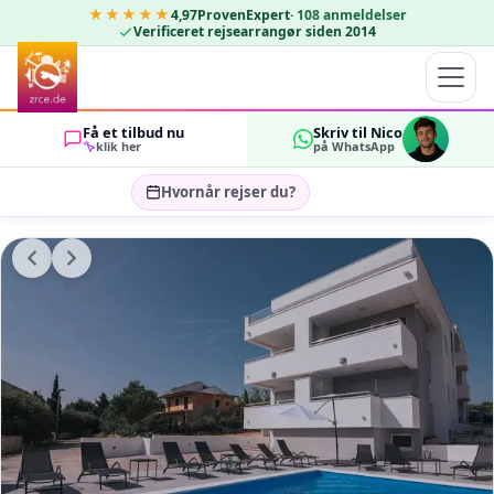
★★★★★
4,97
ProvenExpert
·
108
anmeldelser
Verificeret rejsearrangør siden 2014
Få et tilbud nu
Skriv til Nico
klik her
på WhatsApp
Hvornår rejser du?
Vælg rejsedatoer…
GÆSTER
OK
2