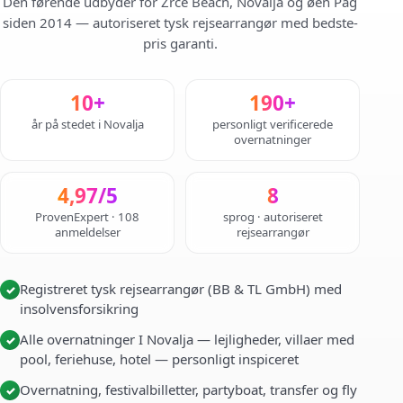
Den førende udbyder for Zrce Beach, Novalja og øen Pag
siden 2014 — autoriseret tysk rejsearrangør med bedste-
pris garanti.
10+
190+
år på stedet i Novalja
personligt verificerede
overnatninger
4,97/5
8
ProvenExpert · 108
sprog · autoriseret
anmeldelser
rejsearrangør
Registreret tysk rejsearrangør (BB & TL GmbH) med
✓
insolvensforsikring
Alle overnatninger I Novalja — lejligheder, villaer med
✓
pool, feriehuse, hotel — personligt inspiceret
Overnatning, festivalbilletter, partyboat, transfer og fly
✓