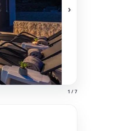
›
1
/
7