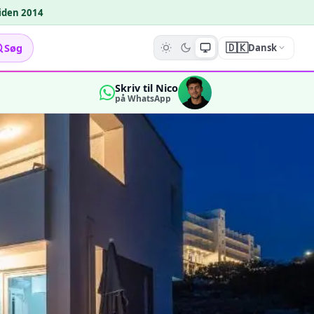
siden 2014
🇩🇰
Søg
Dansk
Skriv til Nico
på WhatsApp