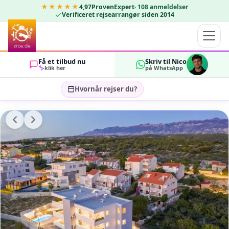
★★★★★
4,97
ProvenExpert
·
108
anmeldelser
Verificeret rejsearrangør siden 2014
Få et tilbud nu
Skriv til Nico
klik her
på WhatsApp
Hvornår rejser du?
Vælg rejsedatoer…
GÆSTER
OK
2