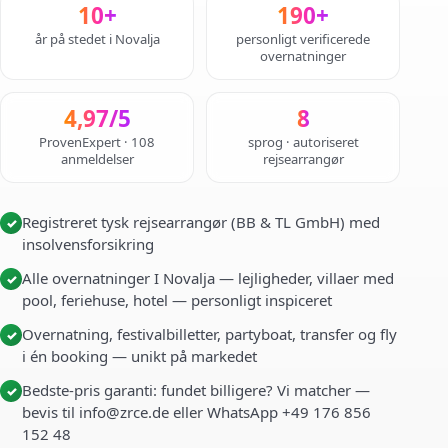
10+
190+
år på stedet i Novalja
personligt verificerede
overnatninger
4,97/5
8
ProvenExpert · 108
sprog · autoriseret
anmeldelser
rejsearrangør
Registreret tysk rejsearrangør (BB & TL GmbH) med
✓
insolvensforsikring
Alle overnatninger I Novalja — lejligheder, villaer med
✓
pool, feriehuse, hotel — personligt inspiceret
Overnatning, festivalbilletter, partyboat, transfer og fly
✓
i én booking — unikt på markedet
Bedste-pris garanti: fundet billigere? Vi matcher —
✓
bevis til info@zrce.de eller WhatsApp +49 176 856
152 48