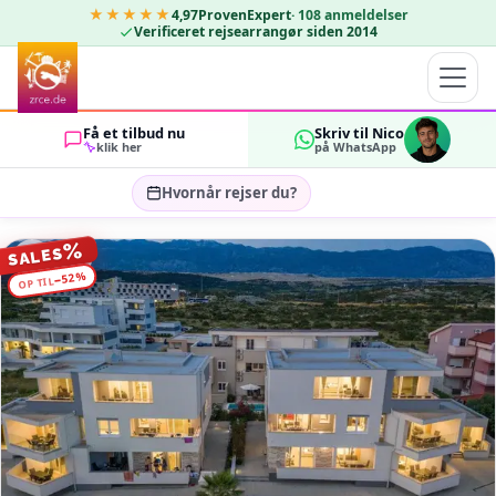
★★★★★
4,97
ProvenExpert
·
108
anmeldelser
Verificeret rejsearrangør siden 2014
Få et tilbud nu
Skriv til Nico
klik her
på WhatsApp
Hvornår rejser du?
Vælg rejsedatoer…
%
SALES
GÆSTER
%
52
−
OP TIL
OK
2