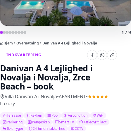
1
/
9
Hjem
Overnatning
Danivan A 4 Lejlighed i Novalja
INDKVARTERING
Danivan A 4 Lejlighed i
Novalja
i Novalja, Zrce
Beach – book
Villa Danivan A i Novalja
•
APARTMENT
•
Luxury
Terrasse
Køkken
Pool
Aircondition
WiFi
Parkering
Pengeskab
Smart TV
Kæledyr tilladt
Ikke-ryger
24-timers sikkerhed
CCTV