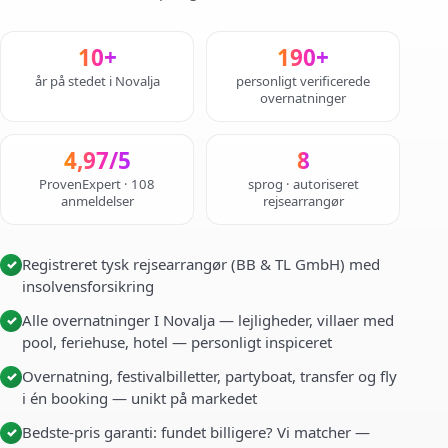
10+
190+
år på stedet i Novalja
personligt verificerede
overnatninger
4,97/5
8
ProvenExpert · 108
sprog · autoriseret
anmeldelser
rejsearrangør
Registreret tysk rejsearrangør (BB & TL GmbH) med
✓
insolvensforsikring
Alle overnatninger I Novalja — lejligheder, villaer med
✓
pool, feriehuse, hotel — personligt inspiceret
Overnatning, festivalbilletter, partyboat, transfer og fly
✓
i én booking — unikt på markedet
Bedste-pris garanti: fundet billigere? Vi matcher —
✓