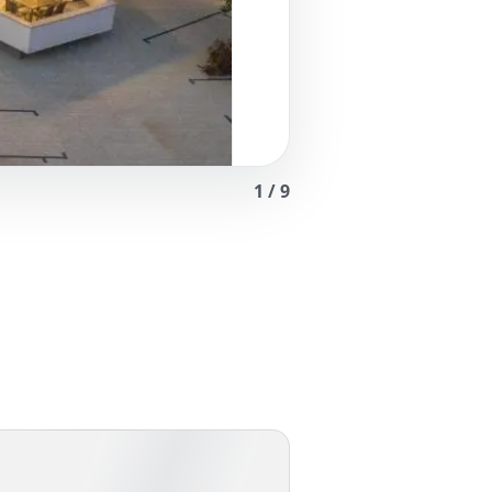
1
/
9