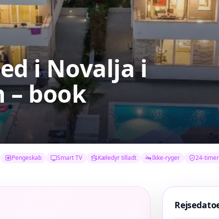
ed i Novalja
i
h – book
Pengeskab
Smart TV
Kæledyr tilladt
Ikke-ryger
24-timer
Rejsedato