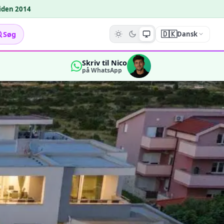
siden 2014
🇩🇰
Søg
Dansk
Skriv til Nico
på WhatsApp