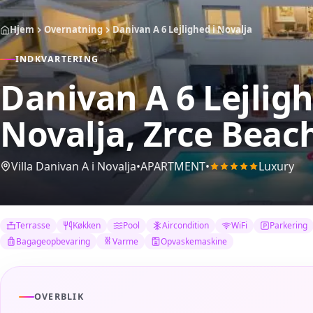
Hjem
Overnatning
Danivan A 6 Lejlighed i Novalja
INDKVARTERING
Danivan A 6 Lejligh
Novalja, Zrce Beac
Villa Danivan A i Novalja
•
APARTMENT
•
Luxury
Terrasse
Køkken
Pool
Aircondition
WiFi
Parkering
Bagageopbevaring
Varme
Opvaskemaskine
OVERBLIK