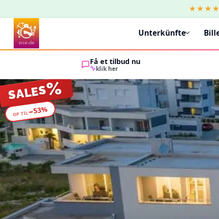
★★★
Unterkünfte
Bill
Få et tilbud nu
klik her
%
SALES
%
53
−
OP TIL