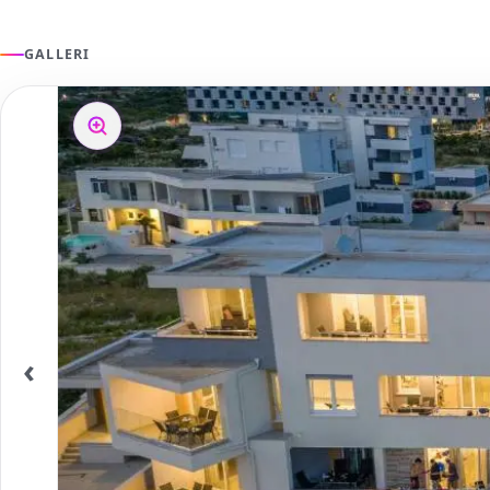
GALLERI
‹