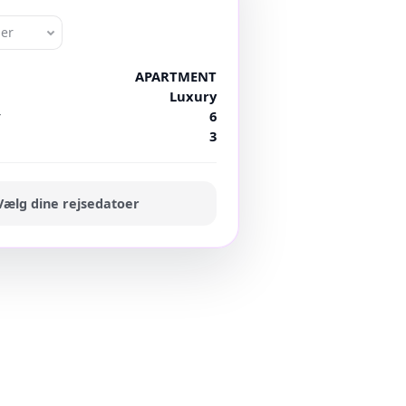
oer
APARTMENT
Luxury
r
6
3
Vælg dine rejsedatoer