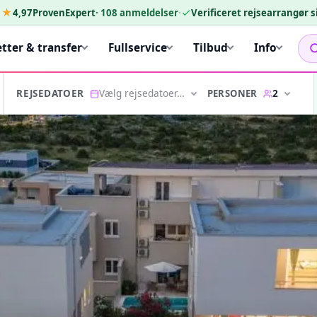
★★
4,97
ProvenExpert
·
108
anmeldelser
·
Verificeret rejsearrangør 
etter & transfer
Fullservice
Tilbud
Info
Vælg rejsedatoer…
2
PERSONER
REJSEDATOER