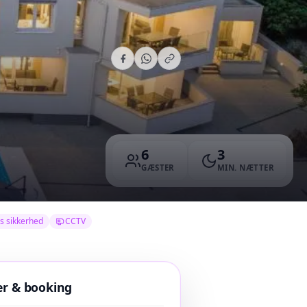
6
3
GÆSTER
MIN. NÆTTER
s sikkerhed
CCTV
er & booking