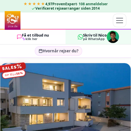
★★★★★
4,97
ProvenExpert
·
108
anmeldelser
Verificeret rejsearrangør siden 2014
Få et tilbud nu
Skriv til Nico
klik her
på WhatsApp
Hvornår rejser du?
Vælg rejsedatoer…
%
SALES
GÆSTER
%
56
−
OP TIL
OK
2