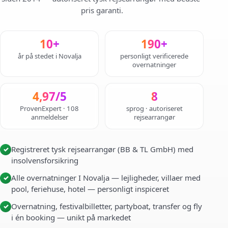
pris garanti.
10+
190+
år på stedet i Novalja
personligt verificerede
overnatninger
4,97/5
8
ProvenExpert · 108
sprog · autoriseret
anmeldelser
rejsearrangør
Registreret tysk rejsearrangør (BB & TL GmbH) med
✓
insolvensforsikring
Alle overnatninger I Novalja — lejligheder, villaer med
✓
pool, feriehuse, hotel — personligt inspiceret
Overnatning, festivalbilletter, partyboat, transfer og fly
✓
i én booking — unikt på markedet