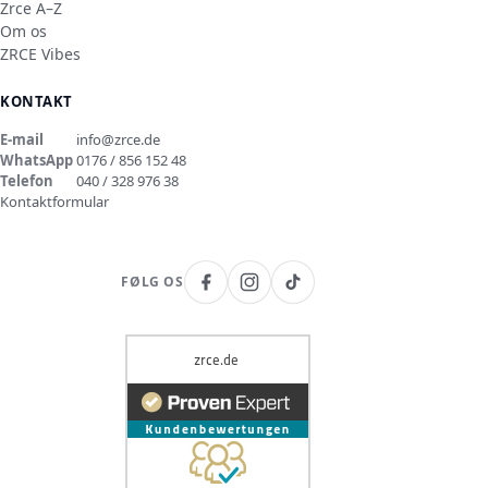
Zrce A–Z
Om os
ZRCE Vibes
KONTAKT
E-mail
info@zrce.de
WhatsApp
0176 / 856 152 48
Telefon
040 / 328 976 38
Kontaktformular
FØLG OS