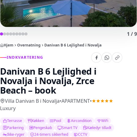
1
/
9
Hjem
Overnatning
Danivan B 6 Lejlighed i Novalja
INDKVARTERING
Danivan B 6 Lejlighed i
Novalja
i Novalja, Zrce
Beach – book
Villa Danivan B i Novalja
•
APARTMENT
•
Luxury
Terrasse
Køkken
Pool
Aircondition
WiFi
Parkering
Pengeskab
Smart TV
Kæledyr tilladt
Ikke-ryger
24-timers sikkerhed
CCTV