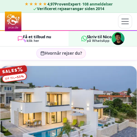
★★★★★
4,97
ProvenExpert
·
108
anmeldelser
Verificeret rejsearrangør siden 2014
Få et tilbud nu
Skriv til Nico
klik her
på WhatsApp
Hvornår rejser du?
Vælg rejsedatoer…
%
SALES
GÆSTER
%
53
−
OP TIL
OK
2