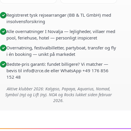
Registreret tysk rejsearrangør (BB & TL GmbH) med
✓
insolvensforsikring
Alle overnatninger I Novalja — lejligheder, villaer med
✓
pool, feriehuse, hotel — personligt inspiceret
Overnatning, festivalbilletter, partyboat, transfer og fly
✓
i én booking — unikt på markedet
Bedste-pris garanti: fundet billigere? Vi matcher —
✓
bevis til info@zrce.de eller WhatsApp +49 176 856
152 48
Aktive klubber 2026: Kalypso, Papaya, Aquarius, Nomad,
Symbol (ny) og Lift (ny). NOA og Rocks lukket siden februar
2026.