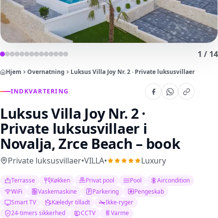
1
/
14
Hjem
Overnatning
Luksus Villa Joy Nr. 2 · Private luksusvillaer
INDKVARTERING
Luksus Villa Joy Nr. 2 ·
Private luksusvillaer
i
Novalja, Zrce Beach – book
Private luksusvillaer
•
VILLA
•
Luxury
Terrasse
Køkken
Privat pool
Pool
Aircondition
WiFi
Vaskemaskine
Parkering
Pengeskab
Smart TV
Kæledyr tilladt
Ikke-ryger
24-timers sikkerhed
CCTV
Varme