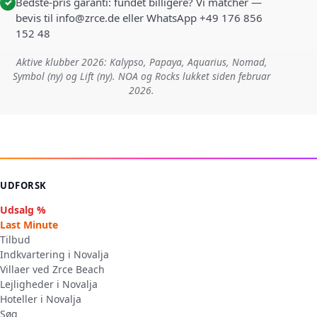
Bedste-pris garanti: fundet billigere? Vi matcher —
✓
bevis til info@zrce.de eller WhatsApp +49 176 856
152 48
Aktive klubber 2026: Kalypso, Papaya, Aquarius, Nomad,
Symbol (ny) og Lift (ny). NOA og Rocks lukket siden februar
2026.
UDFORSK
Udsalg %
Last Minute
Tilbud
Indkvartering i Novalja
Villaer ved Zrce Beach
Lejligheder i Novalja
Hoteller i Novalja
Søg