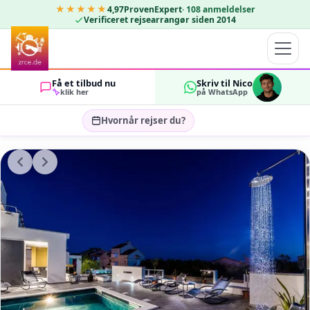
★★★★★
4,97
ProvenExpert
·
108
anmeldelser
Verificeret rejsearrangør siden 2014
Få et tilbud nu
Skriv til Nico
klik her
på WhatsApp
Hvornår rejser du?
Vælg rejsedatoer…
GÆSTER
OK
2