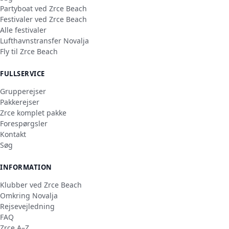
Partyboat ved Zrce Beach
Festivaler ved Zrce Beach
Alle festivaler
Lufthavnstransfer Novalja
Fly til Zrce Beach
FULLSERVICE
Grupperejser
Pakkerejser
Zrce komplet pakke
Forespørgsler
Kontakt
Søg
INFORMATION
Klubber ved Zrce Beach
Omkring Novalja
Rejsevejledning
FAQ
Zrce A–Z