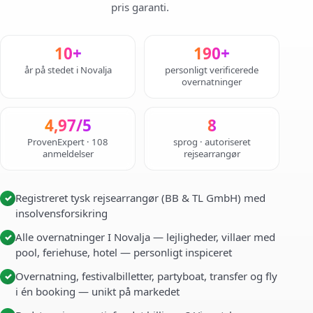
pris garanti.
10+
190+
år på stedet i Novalja
personligt verificerede
overnatninger
4,97/5
8
ProvenExpert · 108
sprog · autoriseret
anmeldelser
rejsearrangør
Registreret tysk rejsearrangør (BB & TL GmbH) med
✓
insolvensforsikring
Alle overnatninger I Novalja — lejligheder, villaer med
✓
pool, feriehuse, hotel — personligt inspiceret
Overnatning, festivalbilletter, partyboat, transfer og fly
✓
i én booking — unikt på markedet