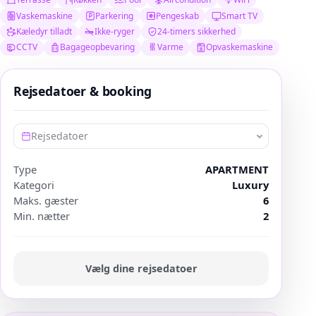
Vaskemaskine
Parkering
Pengeskab
Smart TV
Kæledyr tilladt
Ikke-ryger
24-timers sikkerhed
CCTV
Bagageopbevaring
Varme
Opvaskemaskine
Rejsedatoer & booking
Rejsedatoer
Type
APARTMENT
Kategori
Luxury
Maks. gæster
6
Min. nætter
2
Vælg dine rejsedatoer