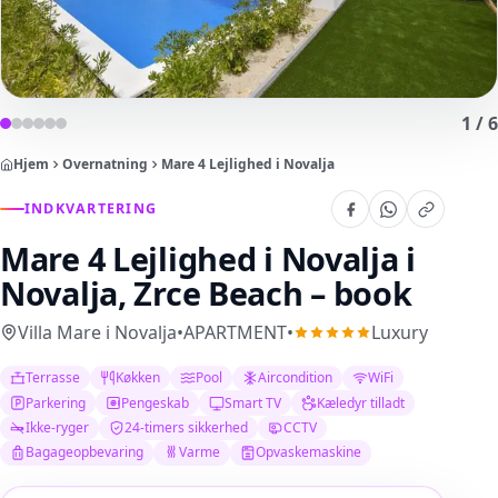
1
/
6
Hjem
Overnatning
Mare 4 Lejlighed i Novalja
INDKVARTERING
Mare 4 Lejlighed i Novalja
i
Novalja, Zrce Beach – book
Villa Mare i Novalja
•
APARTMENT
•
Luxury
Terrasse
Køkken
Pool
Aircondition
WiFi
Parkering
Pengeskab
Smart TV
Kæledyr tilladt
Ikke-ryger
24-timers sikkerhed
CCTV
Bagageopbevaring
Varme
Opvaskemaskine