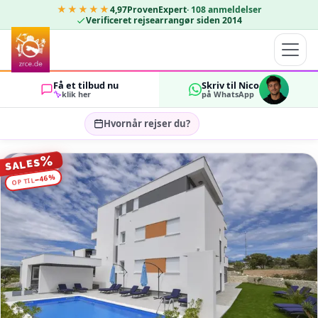
★★★★★
4,97
ProvenExpert
·
108
anmeldelser
Verificeret rejsearrangør siden 2014
Få et tilbud nu
Skriv til Nico
klik her
på WhatsApp
Hvornår rejser du?
Vælg rejsedatoer…
%
SALES
GÆSTER
%
46
−
OP TIL
OK
2