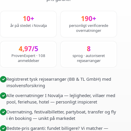
10+
190+
år på stedet i Novalja
personligt verificerede
overnatninger
4,97/5
8
ProvenExpert · 108
sprog · autoriseret
anmeldelser
rejsearrangør
Registreret tysk rejsearrangør (BB & TL GmbH) med
✓
insolvensforsikring
Alle overnatninger I Novalja — lejligheder, villaer med
✓
pool, feriehuse, hotel — personligt inspiceret
Overnatning, festivalbilletter, partyboat, transfer og fly
✓
i én booking — unikt på markedet
Bedste-pris garanti: fundet billigere? Vi matcher —
✓