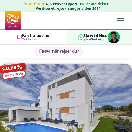
★★★★★
4,97
ProvenExpert
·
108
anmeldelser
Verificeret rejsearrangør siden 2014
Få et tilbud nu
Skriv til Nico
klik her
på WhatsApp
Hvornår rejser du?
Vælg rejsedatoer…
%
SALES
GÆSTER
%
53
−
OP TIL
OK
2