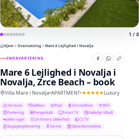
1
/
8
Hjem
Overnatning
Mare 6 Lejlighed i Novalja
INDKVARTERING
Mare 6 Lejlighed i Novalja
i
Novalja, Zrce Beach – book
Villa Mare i Novalja
•
APARTMENT
•
Luxury
Terrasse
Køkken
Pool
Aircondition
WiFi
Parkering
Pengeskab
Smart TV
Kæledyr tilladt
Ikke-ryger
24-timers sikkerhed
CCTV
Bagageopbevaring
Varme
Opvaskemaskine