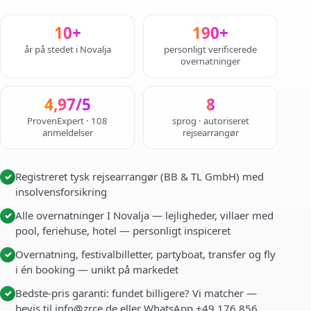
10+
190+
år på stedet i Novalja
personligt verificerede
overnatninger
4,97/5
8
ProvenExpert · 108
sprog · autoriseret
anmeldelser
rejsearrangør
Registreret tysk rejsearrangør (BB & TL GmbH) med
✓
insolvensforsikring
Alle overnatninger I Novalja — lejligheder, villaer med
✓
pool, feriehuse, hotel — personligt inspiceret
Overnatning, festivalbilletter, partyboat, transfer og fly
✓
i én booking — unikt på markedet
Bedste-pris garanti: fundet billigere? Vi matcher —
✓
bevis til info@zrce.de eller WhatsApp +49 176 856