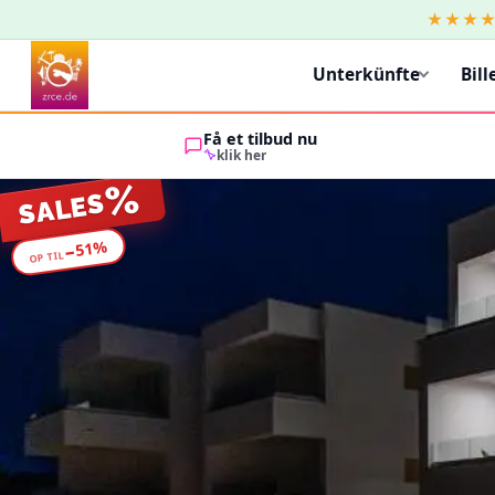
★★★
Unterkünfte
Bill
Få et tilbud nu
klik her
%
SALES
%
51
−
OP TIL