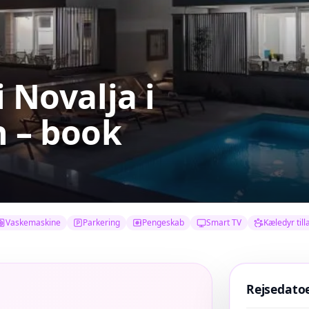
i Novalja
i
h – book
Vaskemaskine
Parkering
Pengeskab
Smart TV
Kæledyr till
Rejsedato