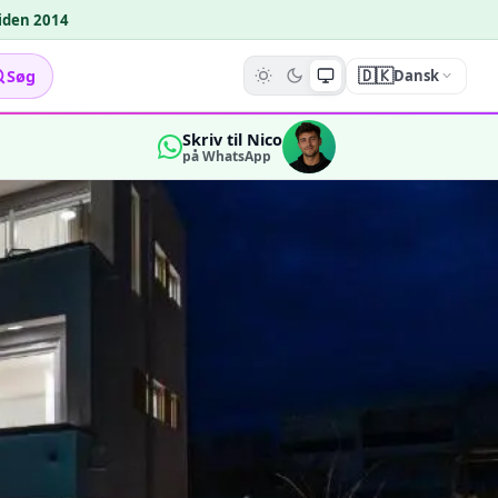
siden 2014
🇩🇰
Søg
Dansk
Skriv til Nico
på WhatsApp