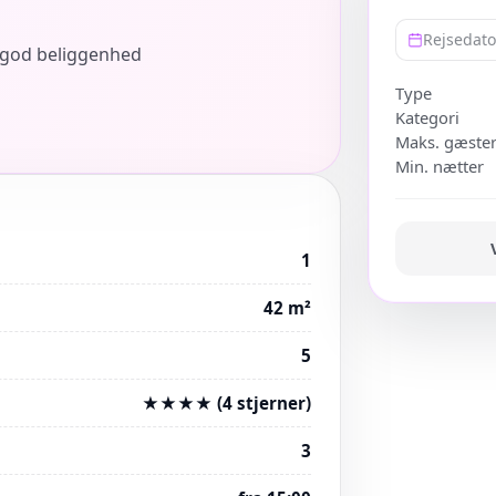
Rejsedat
i god beliggenhed
Type
Kategori
Maks. gæste
Min. nætter
1
42 m²
5
★★★★ (4 stjerner)
3