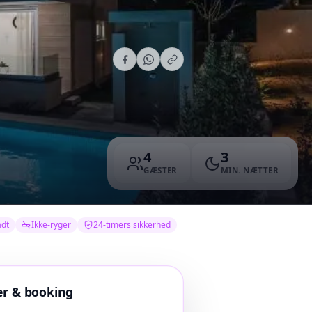
4
3
GÆSTER
MIN. NÆTTER
adt
Ikke-ryger
24-timers sikkerhed
er & booking