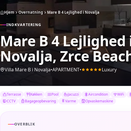
Hjem
Overnatning
Mare B 4 Lejlighed i Novalja
INDKVARTERING
Mare B 4 Lejlighed 
Novalja, Zrce Beac
Villa Mare B i Novalja
•
APARTMENT
•
Luxury
Terrasse
Køkken
Pool
Jacuzzi
Aircondition
WiFi
CCTV
Bagageopbevaring
Varme
Opvaskemaskine
OVERBLIK