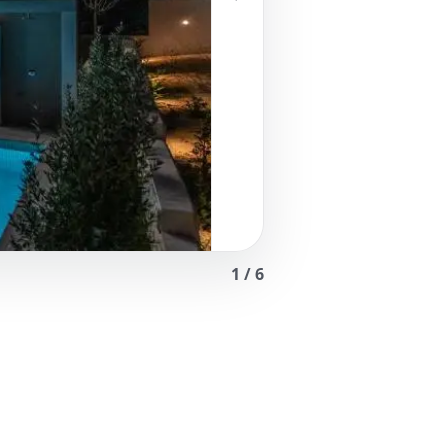
1
/
6