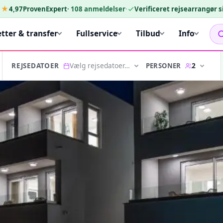
★★
4,97
ProvenExpert
·
108
anmeldelser
·
Verificeret rejsearrangør 
etter & transfer
Fullservice
Tilbud
Info
Vælg rejsedatoer…
2
PERSONER
REJSEDATOER