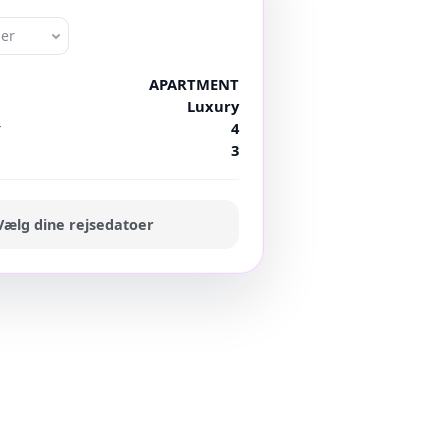
oer
APARTMENT
Luxury
r
4
3
Vælg dine rejsedatoer