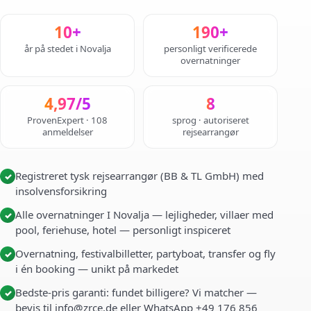
10+
190+
år på stedet i Novalja
personligt verificerede
overnatninger
4,97/5
8
ProvenExpert · 108
sprog · autoriseret
anmeldelser
rejsearrangør
Registreret tysk rejsearrangør (BB & TL GmbH) med
✓
insolvensforsikring
Alle overnatninger I Novalja — lejligheder, villaer med
✓
pool, feriehuse, hotel — personligt inspiceret
Overnatning, festivalbilletter, partyboat, transfer og fly
✓
i én booking — unikt på markedet
Bedste-pris garanti: fundet billigere? Vi matcher —
✓
bevis til info@zrce.de eller WhatsApp +49 176 856