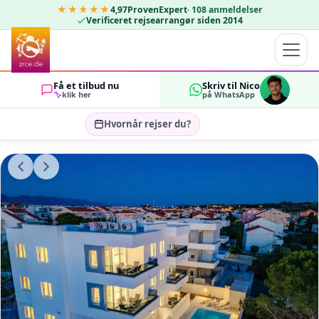
★★★★★
4,97
ProvenExpert
·
108
anmeldelser
Verificeret rejsearrangør siden 2014
Få et tilbud nu
Skriv til Nico
klik her
på WhatsApp
Hvornår rejser du?
Vælg rejsedatoer…
GÆSTER
OK
2