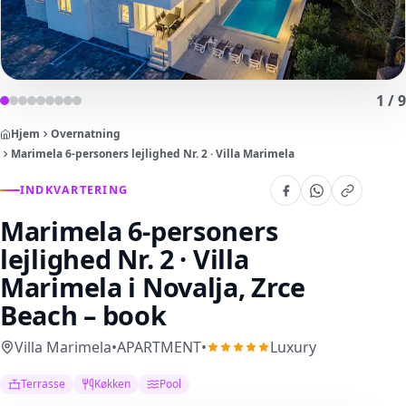
1
/
9
Hjem
Overnatning
Marimela 6-personers lejlighed Nr. 2 · Villa Marimela
INDKVARTERING
Marimela 6-personers
lejlighed Nr. 2 · Villa
Marimela
i Novalja, Zrce
Beach – book
Villa Marimela
•
APARTMENT
•
Luxury
Terrasse
Køkken
Pool