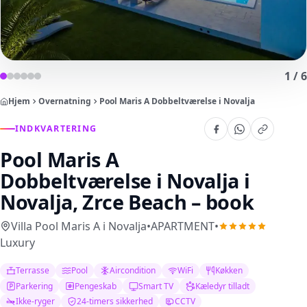
1
/
6
Hjem
Overnatning
Pool Maris A Dobbeltværelse i Novalja
INDKVARTERING
Pool Maris A
Dobbeltværelse i Novalja
i
Novalja, Zrce Beach – book
Villa Pool Maris A i Novalja
•
APARTMENT
•
Luxury
Terrasse
Pool
Aircondition
WiFi
Køkken
Parkering
Pengeskab
Smart TV
Kæledyr tilladt
Ikke-ryger
24-timers sikkerhed
CCTV