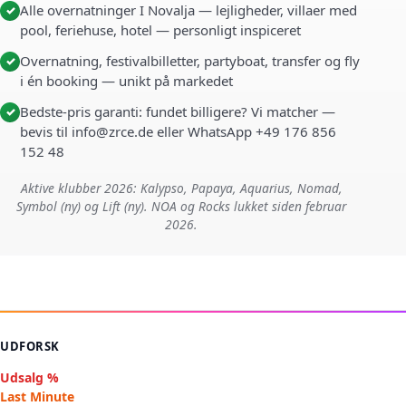
Alle overnatninger I Novalja — lejligheder, villaer med
✓
pool, feriehuse, hotel — personligt inspiceret
Overnatning, festivalbilletter, partyboat, transfer og fly
✓
i én booking — unikt på markedet
Bedste-pris garanti: fundet billigere? Vi matcher —
✓
bevis til info@zrce.de eller WhatsApp +49 176 856
152 48
Aktive klubber 2026: Kalypso, Papaya, Aquarius, Nomad,
Symbol (ny) og Lift (ny). NOA og Rocks lukket siden februar
2026.
UDFORSK
Udsalg %
Last Minute