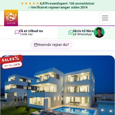
★★★★★
4,97
ProvenExpert
·
108
anmeldelser
Verificeret rejsearrangør siden 2014
Få et tilbud nu
Skriv til Nico
klik her
på WhatsApp
Hvornår rejser du?
Vælg rejsedatoer…
%
SALES
GÆSTER
%
24
−
OP TIL
OK
2