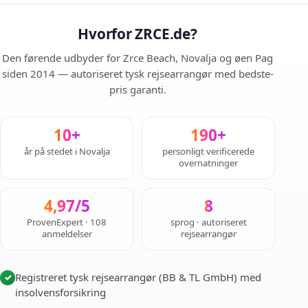
Hvorfor ZRCE.de?
Den førende udbyder for Zrce Beach, Novalja og øen Pag
siden 2014 — autoriseret tysk rejsearrangør med bedste-
pris garanti.
10+
190+
år på stedet i Novalja
personligt verificerede
overnatninger
4,97/5
8
ProvenExpert · 108
sprog · autoriseret
anmeldelser
rejsearrangør
Registreret tysk rejsearrangør (BB & TL GmbH) med
✓
insolvensforsikring