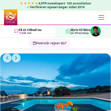
★★★★★
4,97
ProvenExpert
·
108
anmeldelser
Verificeret rejsearrangør siden 2014
Få et tilbud nu
Skriv til Nico
klik her
på WhatsApp
Hvornår rejser du?
Vælg rejsedatoer…
GÆSTER
OK
2