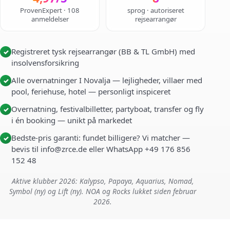
ProvenExpert · 108
sprog · autoriseret
anmeldelser
rejsearrangør
Registreret tysk rejsearrangør (BB & TL GmbH) med
✓
insolvensforsikring
Alle overnatninger I Novalja — lejligheder, villaer med
✓
pool, feriehuse, hotel — personligt inspiceret
Overnatning, festivalbilletter, partyboat, transfer og fly
✓
i én booking — unikt på markedet
Bedste-pris garanti: fundet billigere? Vi matcher —
✓
bevis til info@zrce.de eller WhatsApp +49 176 856
152 48
Aktive klubber 2026: Kalypso, Papaya, Aquarius, Nomad,
Symbol (ny) og Lift (ny). NOA og Rocks lukket siden februar
2026.