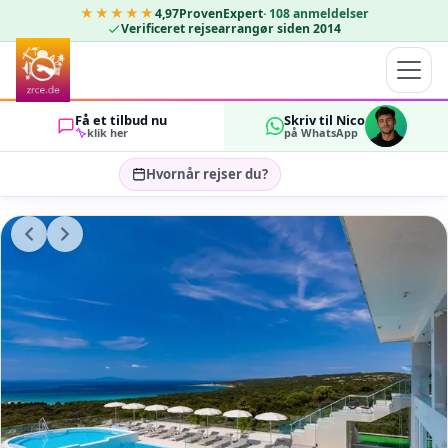
★★★★★
4,97
ProvenExpert
·
108
anmeldelser
Verificeret rejsearrangør siden 2014
Få et tilbud nu
Skriv til Nico
klik her
på WhatsApp
Hvornår rejser du?
Vælg rejsedatoer…
GÆSTER
OK
2