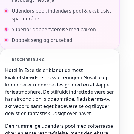
havudsigt i Novalja
Udendørs pool, indendørs pool & eksklusivt
spa-område
Superior dobbeltværelse med balkon
Dobbelt seng og brusebad
BESCHREIBUNG
Hotel In Excelsis er blandt de mest
kvalitetsbevidste indkvarteringer i Novalja og
kombinerer moderne design med en afslappet
ferieatmosfære. De stilfuldt indrettede værelser
har aircondition, siddeområde, fladskærms-tv,
skrivebord samt eget badeværelse og tilbyder
delvist en fantastisk udsigt over havet.
Den rummelige udendørs pool med solterrasse
giver en ægte resort-følelse, mens den ekstra