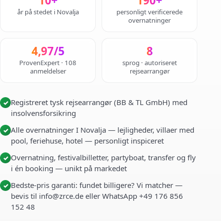
10+
190+
år på stedet i Novalja
personligt verificerede
overnatninger
4,97/5
8
ProvenExpert · 108
sprog · autoriseret
anmeldelser
rejsearrangør
Registreret tysk rejsearrangør (BB & TL GmbH) med
✓
insolvensforsikring
Alle overnatninger I Novalja — lejligheder, villaer med
✓
pool, feriehuse, hotel — personligt inspiceret
Overnatning, festivalbilletter, partyboat, transfer og fly
✓
i én booking — unikt på markedet
Bedste-pris garanti: fundet billigere? Vi matcher —
✓
bevis til info@zrce.de eller WhatsApp +49 176 856
152 48