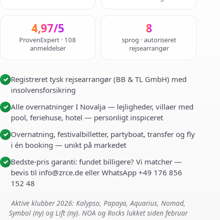
4,97/5
8
ProvenExpert · 108
sprog · autoriseret
anmeldelser
rejsearrangør
Registreret tysk rejsearrangør (BB & TL GmbH) med
✓
insolvensforsikring
Alle overnatninger I Novalja — lejligheder, villaer med
✓
pool, feriehuse, hotel — personligt inspiceret
Overnatning, festivalbilletter, partyboat, transfer og fly
✓
i én booking — unikt på markedet
Bedste-pris garanti: fundet billigere? Vi matcher —
✓
bevis til info@zrce.de eller WhatsApp +49 176 856
152 48
Aktive klubber 2026: Kalypso, Papaya, Aquarius, Nomad,
Symbol (ny) og Lift (ny). NOA og Rocks lukket siden februar