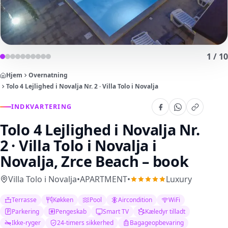
1
/
10
Hjem
Overnatning
Tolo 4 Lejlighed i Novalja Nr. 2 · Villa Tolo i Novalja
INDKVARTERING
Tolo 4 Lejlighed i Novalja Nr.
2 · Villa Tolo i Novalja
i
Novalja, Zrce Beach – book
Villa Tolo i Novalja
•
APARTMENT
•
Luxury
Terrasse
Køkken
Pool
Aircondition
WiFi
Parkering
Pengeskab
Smart TV
Kæledyr tilladt
Ikke-ryger
24-timers sikkerhed
Bagageopbevaring