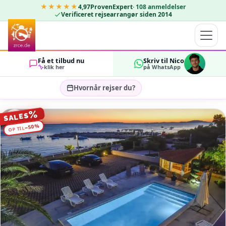
★★★★★
4,97
ProvenExpert
·
108
anmeldelser
Verificeret rejsearrangør siden 2014
Få et tilbud nu
Skriv til Nico
klik her
på WhatsApp
Hvornår rejser du?
Vælg rejsedatoer…
%
SALES
GÆSTER
%
50
−
OP TIL
OK
2