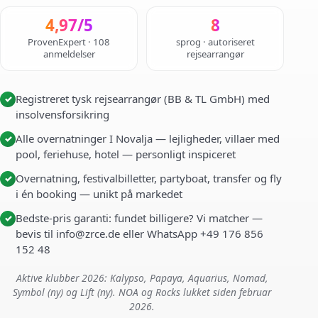
4,97/5
8
ProvenExpert · 108
sprog · autoriseret
anmeldelser
rejsearrangør
Registreret tysk rejsearrangør (BB & TL GmbH) med
✓
insolvensforsikring
Alle overnatninger I Novalja — lejligheder, villaer med
✓
pool, feriehuse, hotel — personligt inspiceret
Overnatning, festivalbilletter, partyboat, transfer og fly
✓
i én booking — unikt på markedet
Bedste-pris garanti: fundet billigere? Vi matcher —
✓
bevis til info@zrce.de eller WhatsApp +49 176 856
152 48
Aktive klubber 2026: Kalypso, Papaya, Aquarius, Nomad,
Symbol (ny) og Lift (ny). NOA og Rocks lukket siden februar
2026.