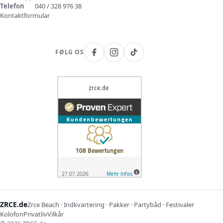
Telefon
040 / 328 976 38
Kontaktformular
FØLG OS
ZRCE.de
Zrce Beach · Indkvartering · Pakker · Partybåd · Festivaler
Kolofon
Privatliv
Vilkår