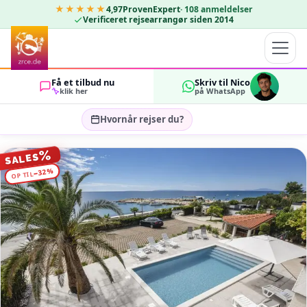
★★★★★
4,97
ProvenExpert
·
108
anmeldelser
Verificeret rejsearrangør siden 2014
Få et tilbud nu
Skriv til Nico
klik her
på WhatsApp
Hvornår rejser du?
Vælg rejsedatoer…
%
SALES
GÆSTER
%
32
−
OP TIL
OK
2