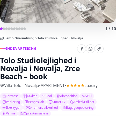
1
/
10
Hjem
Overnatning
Tolo Studiolejlighed i Novalja
INDKVARTERING
Tolo Studiolejlighed i
Novalja
i Novalja, Zrce
Beach – book
Villa Tolo i Novalja
•
APARTMENT
•
Luxury
Terrasse
Køkken
Pool
Aircondition
WiFi
Parkering
Pengeskab
Smart TV
Kæledyr tilladt
Ikke-ryger
24-timers sikkerhed
Bagageopbevaring
Varme
Opvaskemaskine