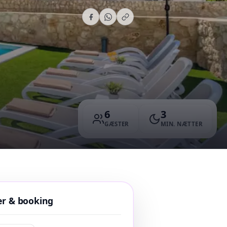
6
3
GÆSTER
MIN. NÆTTER
er & booking