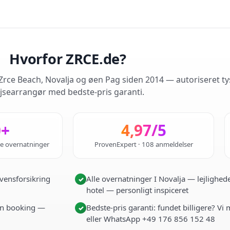
Hvorfor ZRCE.de?
rce Beach, Novalja og øen Pag siden 2014 — autoriseret ty
jsearrangør med bedste-pris garanti.
0+
4,97/5
de overnatninger
ProvenExpert · 108 anmeldelser
vensforsikring
Alle overnatninger I Novalja — lejlighede
✓
hotel — personligt inspiceret
i én booking —
Bedste-pris garanti: fundet billigere? Vi
✓
eller WhatsApp +49 176 856 152 48