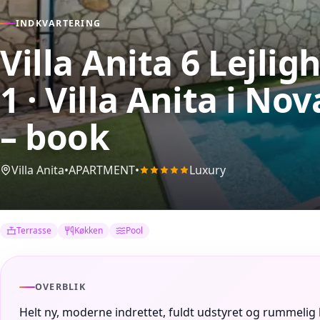
INDKVARTERING
Villa Anita 6 Lejlig
1 · Villa Anita
i Nov
– book
Villa Anita
•
APARTMENT
•
Luxury
Terrasse
Køkken
Pool
OVERBLIK
Helt ny, moderne indrettet, fuldt udstyret og rummelig l