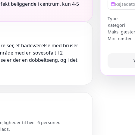
rfekt beliggende i centrum, kun 4-5
Rejsedat
Type
Kategori
Maks. gæste
Min. nætter
relser, et badeværelse med bruser
område med en sovesofa til 2
lse er der en dobbeltseng, og i det
jligheder til hver 6 personer.
lads.