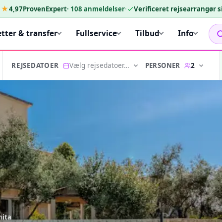
★★
4,97
ProvenExpert
·
108
anmeldelser
·
Verificeret rejsearrangør 
etter & transfer
Fullservice
Tilbud
Info
Vælg rejsedatoer…
2
PERSONER
REJSEDATOER
nita