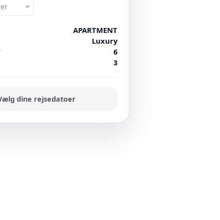
oer
APARTMENT
Luxury
r
6
3
Vælg dine rejsedatoer