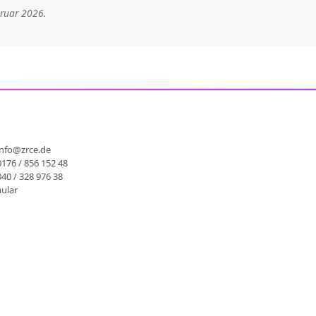
bruar 2026.
info@zrce.de
0176 / 856 152 48
040 / 328 976 38
ular