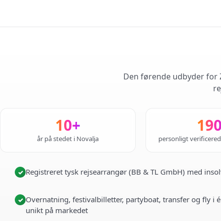
Den førende udbyder for Z
re
10+
19
år på stedet i Novalja
personligt verificere
Registreret tysk rejsearrangør (BB & TL GmbH) med insol
✓
Overnatning, festivalbilletter, partyboat, transfer og fly 
✓
unikt på markedet