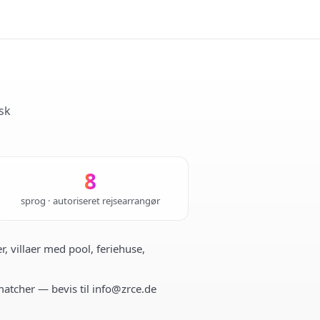
sk
8
sprog · autoriseret rejsearrangør
r, villaer med pool, feriehuse,
 matcher — bevis til info@zrce.de