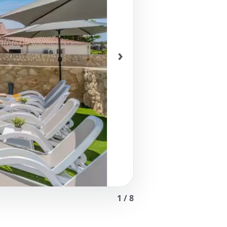
›
1
/
8