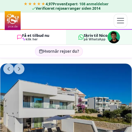
★★★★★
4,97
ProvenExpert
·
108
anmeldelser
Verificeret rejsearrangør siden 2014
Få et tilbud nu
Skriv til Nico
klik her
på WhatsApp
Hvornår rejser du?
Vælg rejsedatoer…
GÆSTER
OK
2