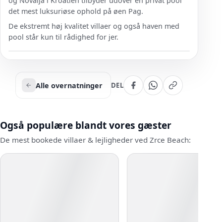
og Novalja i Kroatien tilbyder udover en privat pool
det mest luksuriøse ophold på øen Pag.
De ekstremt høj kvalitet villaer og også haven med
pool står kun til rådighed for jer.
Alle overnatninger
DEL
Også populære blandt vores gæster
De mest bookede villaer & lejligheder ved Zrce Beach: