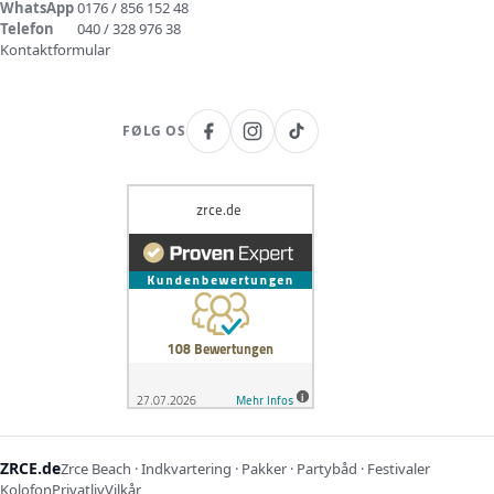
WhatsApp
0176 / 856 152 48
Telefon
040 / 328 976 38
Kontaktformular
FØLG OS
ZRCE.de
Zrce Beach · Indkvartering · Pakker · Partybåd · Festivaler
Kolofon
Privatliv
Vilkår