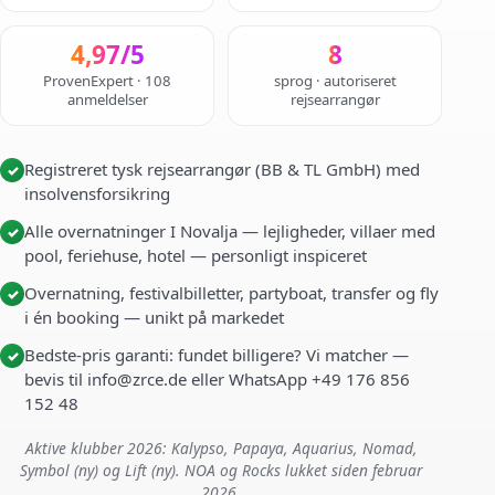
4,97/5
8
ProvenExpert · 108
sprog · autoriseret
anmeldelser
rejsearrangør
Registreret tysk rejsearrangør (BB & TL GmbH) med
✓
insolvensforsikring
Alle overnatninger I Novalja — lejligheder, villaer med
✓
pool, feriehuse, hotel — personligt inspiceret
Overnatning, festivalbilletter, partyboat, transfer og fly
✓
i én booking — unikt på markedet
Bedste-pris garanti: fundet billigere? Vi matcher —
✓
bevis til info@zrce.de eller WhatsApp +49 176 856
152 48
Aktive klubber 2026: Kalypso, Papaya, Aquarius, Nomad,
Symbol (ny) og Lift (ny). NOA og Rocks lukket siden februar
2026.