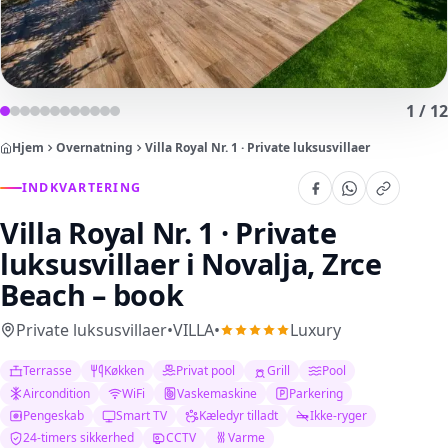
1
/
12
Hjem
Overnatning
Villa Royal Nr. 1 · Private luksusvillaer
INDKVARTERING
Villa Royal Nr. 1 · Private
luksusvillaer
i Novalja, Zrce
Beach – book
Private luksusvillaer
•
VILLA
•
Luxury
Terrasse
Køkken
Privat pool
Grill
Pool
Aircondition
WiFi
Vaskemaskine
Parkering
Pengeskab
Smart TV
Kæledyr tilladt
Ikke-ryger
24-timers sikkerhed
CCTV
Varme