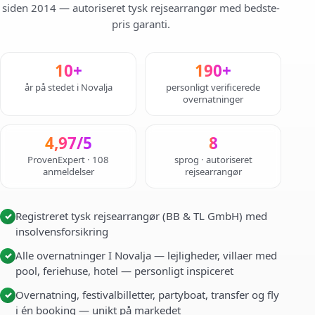
siden 2014 — autoriseret tysk rejsearrangør med bedste-
pris garanti.
10+
190+
år på stedet i Novalja
personligt verificerede
overnatninger
4,97/5
8
ProvenExpert · 108
sprog · autoriseret
anmeldelser
rejsearrangør
Registreret tysk rejsearrangør (BB & TL GmbH) med
✓
insolvensforsikring
Alle overnatninger I Novalja — lejligheder, villaer med
✓
pool, feriehuse, hotel — personligt inspiceret
Overnatning, festivalbilletter, partyboat, transfer og fly
✓
i én booking — unikt på markedet