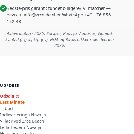
Bedste-pris garanti: fundet billigere? Vi matcher —
✓
bevis til info@zrce.de eller WhatsApp +49 176 856
152 48
Aktive klubber 2026: Kalypso, Papaya, Aquarius, Nomad,
Symbol (ny) og Lift (ny). NOA og Rocks lukket siden februar
2026.
UDFORSK
Udsalg %
Last Minute
Tilbud
Indkvartering i Novalja
Villaer ved Zrce Beach
Lejligheder i Novalja
Hoteller i Novalja