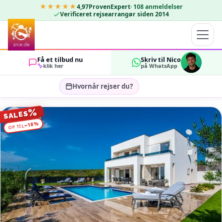
★★★★★
4,97
ProvenExpert
·
108
anmeldelser
Verificeret rejsearrangør siden 2014
Få et tilbud nu
Skriv til Nico
klik her
på WhatsApp
Hvornår rejser du?
Vælg rejsedatoer…
%
SALES
GÆSTER
%
18
−
OP TIL
OK
2