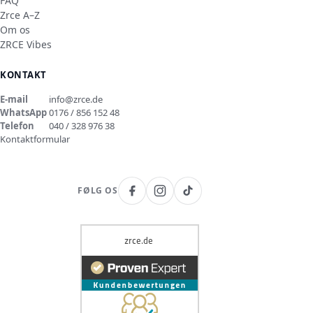
FAQ
Zrce A–Z
Om os
ZRCE Vibes
KONTAKT
E-mail
info@zrce.de
WhatsApp
0176 / 856 152 48
Telefon
040 / 328 976 38
Kontaktformular
FØLG OS