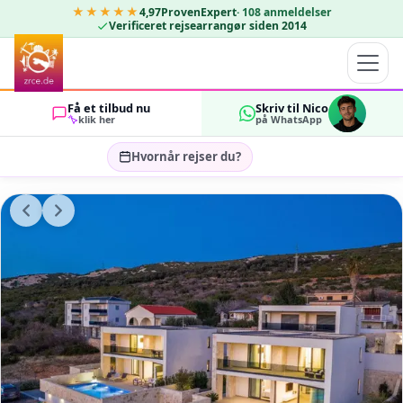
★★★★★
4,97
ProvenExpert
·
108
anmeldelser
Verificeret rejsearrangør siden 2014
Få et tilbud nu
Skriv til Nico
klik her
på WhatsApp
Hvornår rejser du?
Vælg rejsedatoer…
GÆSTER
OK
2