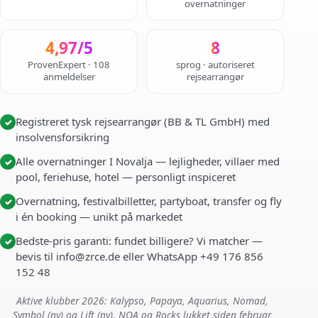
overnatninger
4,97/5
8
ProvenExpert · 108
sprog · autoriseret
anmeldelser
rejsearrangør
Registreret tysk rejsearrangør (BB & TL GmbH) med
✓
insolvensforsikring
Alle overnatninger I Novalja — lejligheder, villaer med
✓
pool, feriehuse, hotel — personligt inspiceret
Overnatning, festivalbilletter, partyboat, transfer og fly
✓
i én booking — unikt på markedet
Bedste-pris garanti: fundet billigere? Vi matcher —
✓
bevis til info@zrce.de eller WhatsApp +49 176 856
152 48
Aktive klubber 2026: Kalypso, Papaya, Aquarius, Nomad,
Symbol (ny) og Lift (ny). NOA og Rocks lukket siden februar