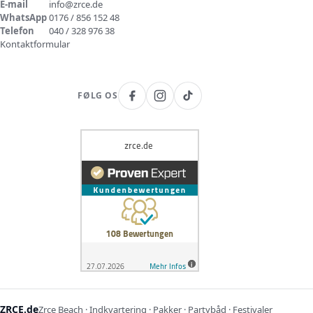
E-mail
info@zrce.de
WhatsApp
0176 / 856 152 48
Telefon
040 / 328 976 38
Kontaktformular
FØLG OS
ZRCE.de
Zrce Beach · Indkvartering · Pakker · Partybåd · Festivaler