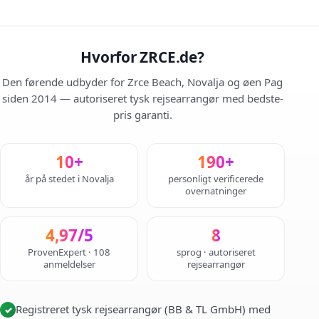
Hvorfor ZRCE.de?
Den førende udbyder for Zrce Beach, Novalja og øen Pag
siden 2014 — autoriseret tysk rejsearrangør med bedste-
pris garanti.
10+
190+
år på stedet i Novalja
personligt verificerede
overnatninger
4,97/5
8
ProvenExpert · 108
sprog · autoriseret
anmeldelser
rejsearrangør
Registreret tysk rejsearrangør (BB & TL GmbH) med
✓