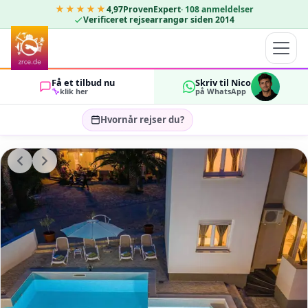
★★★★★
4,97
ProvenExpert
·
108
anmeldelser
Verificeret rejsearrangør siden 2014
Få et tilbud nu
Skriv til Nico
klik her
på WhatsApp
Hvornår rejser du?
Vælg rejsedatoer…
GÆSTER
OK
2