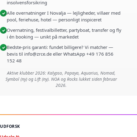
insolvensforsikring
Alle overnatninger I Novalja — lejligheder, villaer med
✓
pool, feriehuse, hotel — personligt inspiceret
Overnatning, festivalbilletter, partyboat, transfer og fly
✓
i én booking — unikt på markedet
Bedste-pris garanti: fundet billigere? Vi matcher —
✓
bevis til info@zrce.de eller WhatsApp +49 176 856
152 48
Aktive klubber 2026: Kalypso, Papaya, Aquarius, Nomad,
Symbol (ny) og Lift (ny). NOA og Rocks lukket siden februar
2026.
UDFORSK
Udsalg %