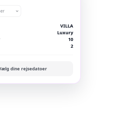
oer
VILLA
Luxury
r
10
2
Vælg dine rejsedatoer