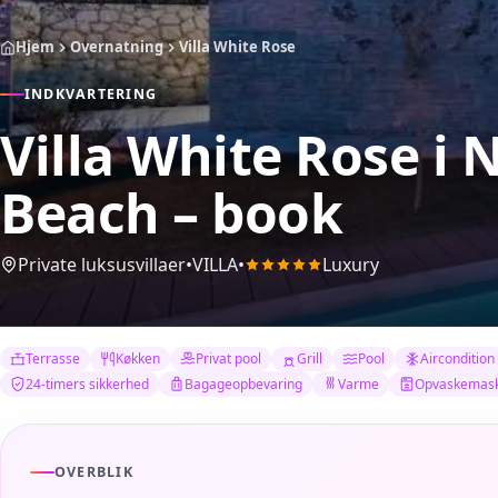
Hjem
Overnatning
Villa White Rose
INDKVARTERING
Villa White Rose
i 
Beach – book
Private luksusvillaer
•
VILLA
•
Luxury
Terrasse
Køkken
Privat pool
Grill
Pool
Aircondition
24-timers sikkerhed
Bagageopbevaring
Varme
Opvaskemask
OVERBLIK