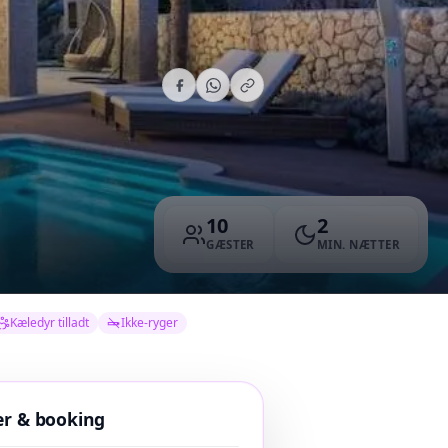
10
2
GÆSTER
MIN. NÆTTER
Kæledyr tilladt
Ikke-ryger
er & booking