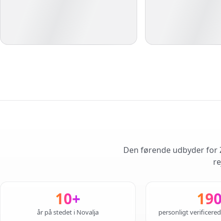
Den førende udbyder for Z
re
10+
19
år på stedet i Novalja
personligt verificere