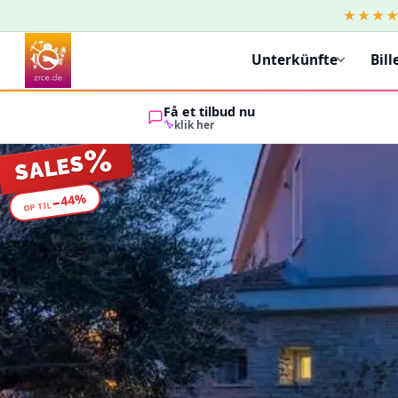
★★★
Unterkünfte
Bill
Få et tilbud nu
klik her
%
SALES
%
44
−
OP TIL