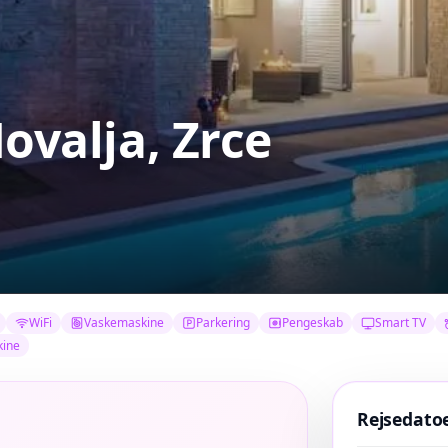
Novalja, Zrce
WiFi
Vaskemaskine
Parkering
Pengeskab
Smart TV
ine
Rejsedato