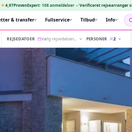
★★
4,97
ProvenExpert
·
108
anmeldelser
·
Verificeret rejsearrangør 
etter & transfer
Fullservice
Tilbud
Info
Vælg rejsedatoer…
2
PERSONER
REJSEDATOER