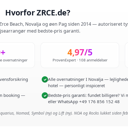
Hvorfor ZRCE.de?
rce Beach, Novalja og øen Pag siden 2014 — autoriseret ty
jsearrangør med bedste-pris garanti.
0+
4,97/5
de overnatninger
ProvenExpert · 108 anmeldelser
vensforsikring
Alle overnatninger I Novalja — lejlighede
✓
hotel — personligt inspiceret
i én booking —
Bedste-pris garanti: fundet billigere? Vi
✓
eller WhatsApp +49 176 856 152 48
quarius, Nomad, Symbol (ny) og Lift (ny). NOA og Rocks lukket siden fe