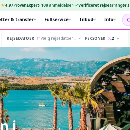
★★
4,97
ProvenExpert
·
108
anmeldelser
·
Verificeret rejsearrangør 
etter & transfer
Fullservice
Tilbud
Info
Vælg rejsedatoer…
2
PERSONER
REJSEDATOER
n i