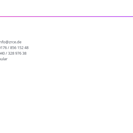
info@zrce.de
0176 / 856 152 48
040 / 328 976 38
ular