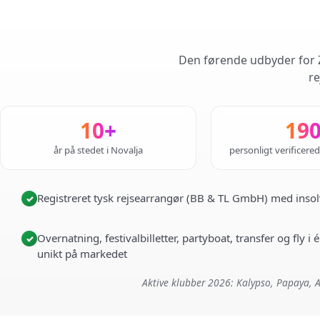
Den førende udbyder for Z
re
10+
19
år på stedet i Novalja
personligt verificere
Registreret tysk rejsearrangør (BB & TL GmbH) med insol
✓
Overnatning, festivalbilletter, partyboat, transfer og fly 
✓
unikt på markedet
Aktive klubber 2026: Kalypso, Papaya, A