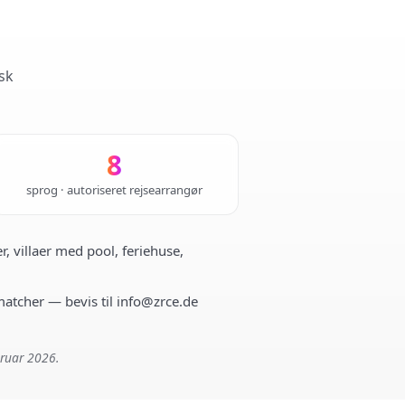
sk
8
sprog · autoriseret rejsearrangør
r, villaer med pool, feriehuse,
 matcher — bevis til info@zrce.de
bruar 2026.