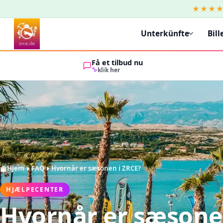
★★★
Unterkünfte
Bill
Få et tilbud nu
klik her
Hjem
FAQ
Hvornår er sæsonen i ZRCE?
HJÆLPECENTER
Hvornår er sæsone